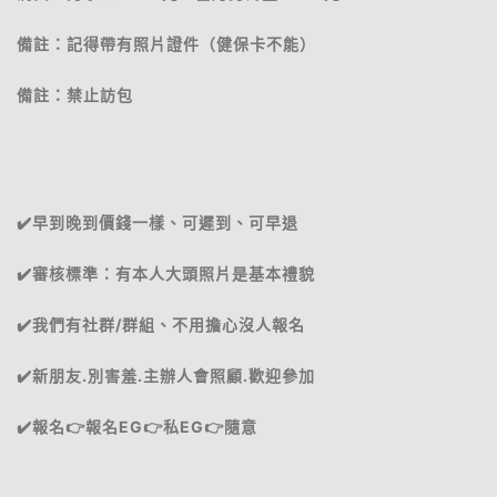
備註：記得帶有照片證件（健保卡不能）
備註：禁止訪包
✔️早到晚到價錢一樣、可遲到、可早退
✔️審核標準：有本人大頭照片是基本禮貌
✔️我們有社群/群組、不用擔心沒人報名
✔️新朋友.別害羞.主辦人會照顧.歡迎參加
✔️報名👉報名EG👉私EG👉隨意