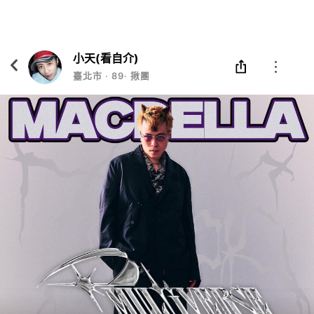
Eatgether
打開
在「Eatgether」 App 中 打開
小天(看自介)
臺北市
‧
89
‧
揪團/組隊/併包/一起出來玩