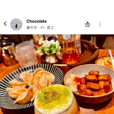
Eatgether
打開
在「Eatgether」 App 中 打開
Chocolate
臺中市
‧
61
‧
員工