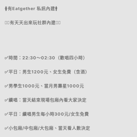
🚺有Eatgether 私訊內建🚹
🧍‍♂️有天天出來玩社群內建🧍‍♀️
✅時間：22:30～02:30（歡唱四小時）
✅平日：男生1200元、女生免費（含酒）
✅男學生1000元、當月男壽星1000元
✅續唱：當天結束現場包廂內看大家決定
✅平日：續唱男生每小時300元/女生免費
✅小包廂/中包廂/大包廂、當天看人數決定