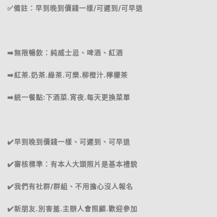
✅備註：早到晚到價錢一樣/可遲到/可早退
➡️無限暢飲：純威士忌、啤酒、紅酒
➡️紅茶.奶茶.綠茶.可樂.柳橙汁.檸檬茶
➡️統一餐點:下酒菜.宵夜.每天更換菜單
✔️早到晚到價錢一樣、可遲到、可早退
✔️審核標準：有本人大頭照片是基本禮貌
✔️我們有社群/群組、不用擔心沒人報名
✔️新朋友.別害羞.主辦人會照顧.歡迎參加