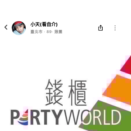
Eatgether
打開
在「Eatgether」 App 中 打開
小天(看自介)
臺北市
‧
89
‧
揪團/組隊/併包/一起出來玩