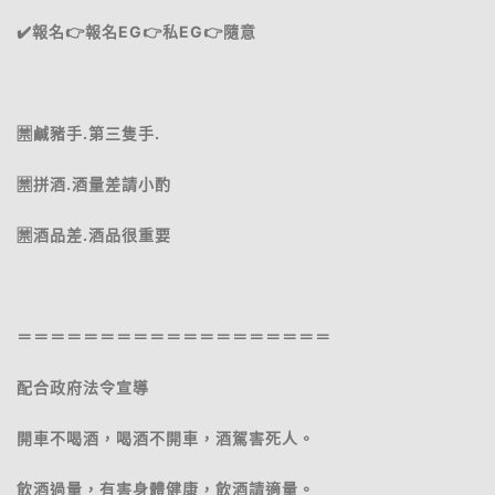
✔️報名👉報名EG👉私EG👉隨意
🈲鹹豬手.第三隻手.
🈲️拼酒.酒量差請小酌
🈲️酒品差.酒品很重要
＝＝＝＝＝＝＝＝＝＝＝＝＝＝＝＝＝＝＝
配合政府法令宣導
開車不喝酒，喝酒不開車，酒駕害死人。
飲酒過量，有害身體健康，飲酒請適量。