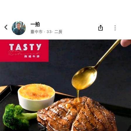
Eatgether
打開
在「Eatgether」 App 中 打開
一拍
臺中市
‧
33
‧
二房東