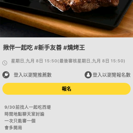
揪伴一起吃 #新手友善 #燒烤王
星期日,九月 8日 15:50
(
最後審核
星期日,九月 8日 15:50
)
登入以瀏覽推薦數
登入以瀏覽報名數
報名
9/30前找人一起吃西堤
時間地點聊天室討論
一次只能審一個
會多開局