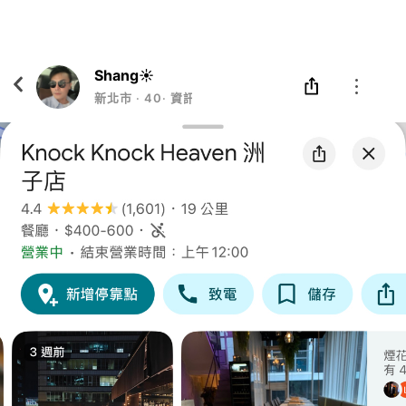
Eatgether
打開
在「Eatgether」 App 中 打開
Shang☀️
新北市
‧
40
‧
資訊主管