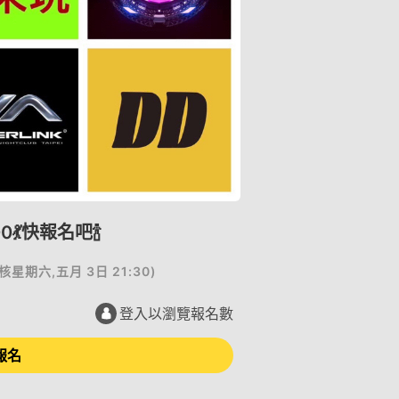
💃快報名吧🍾️
核
星期六,五月 3日 21:30
)
登入以瀏覽報名數
報名