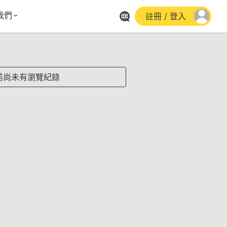
我們
註冊 / 登入
體報導
群平台
stagram
前尚未有瀏覽紀錄
cebook
utube