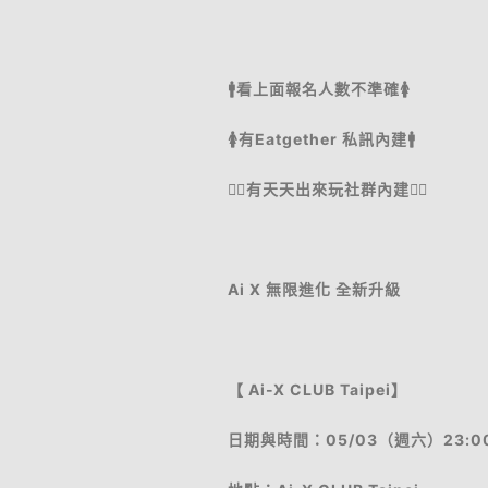
🚹看上面報名人數不準確🚺
🚺有Eatgether 私訊內建🚹
🧍‍♂️有天天出來玩社群內建🧍‍♀️
Ai X 無限進化 全新升級
【 Ai-X CLUB Taipei】
日期與時間：05/03（週六）23:00