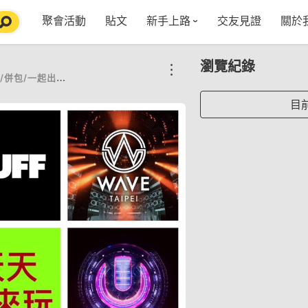
聚會活動
貼文
新手上路
交友見證
關於
特點介紹
媒
瀏覽紀錄
五大功能
使用者指南
社
併包/一起出來玩
VIP獨享
如何報名/舉辦聚會
聚會主題推薦
in
目
常見Q&A
節日特輯企劃
【派對遊戲篇】在家不無聊
Fa
【團康活動篇】在家不無聊
情人節特輯-終結單身
Yo
【視訊軟體篇】在家不無聊
情人節特輯-禮物推薦
【運動頻道篇】在家不無聊
情人節特輯-景點推薦
【美劇必追篇】在家不無聊
中秋節特輯-中秋由來
聊天開頭怎麼聊天不會出局【 交友軟體 】
中秋節特輯-台北燒肉餐廳TOP10推薦
劇本殺特輯-larp怎麼玩