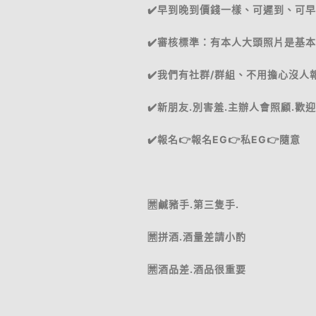
✔️早到晚到價錢一樣、可遲到、可
✔️審核標準：有本人大頭照片是基
✔️我們有社群/群組、不用擔心沒人
✔️新朋友.別害羞.主辦人會照顧.歡
✔️報名👉報名EG👉私EG👉隨意
🈲鹹豬手.第三隻手.
🈲️拼酒.酒量差請小酌
🈲️酒品差.酒品很重要