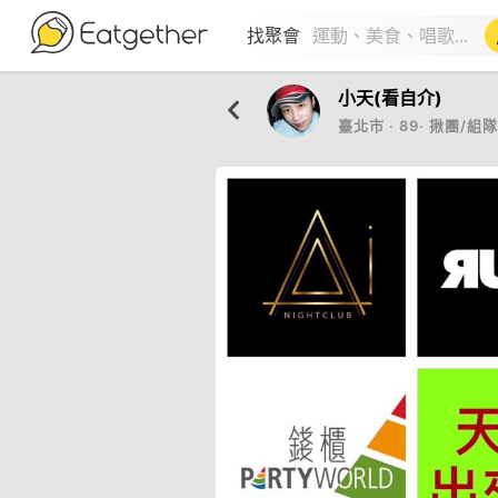
找聚會
小天(看自介)
臺北市
‧
89
‧
揪團/組隊/