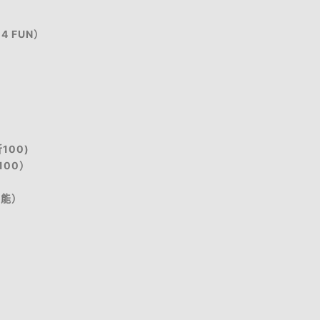
4 FUN）
100)
100）
不能）