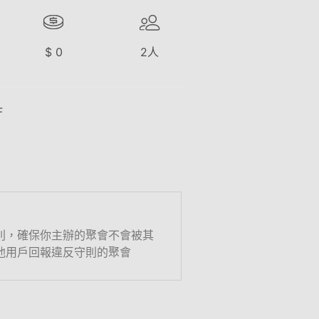
$
0
2
人
F
則，確保你主辦的聚會不會被其
他用戶回報違反守則的聚會