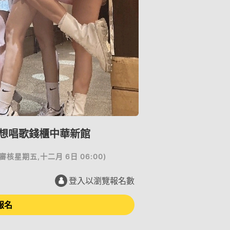
妹想唱歌錢櫃中華新館
審核
星期五,十二月 6日 06:00
)
登入以瀏覽報名數
報名