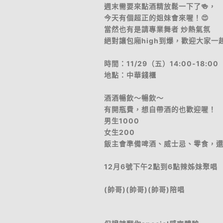
週末需要來點酒精放鬆一下了🍻，
今天有個超正的姐妹會來喔！😍
當然也有是請專業舞者 炒熱氣氛
絕對讓包廂high到爆，歡迎大家一起同
時間：11/29（五）14:00-18:00
地點：中華錢櫃
酒酒暢飲～暢飲～
有開瓶費，想自帶酒的也歡迎喔！
男生1000
女生200
飯主會準備啤酒、威士忌、零食，
12月6號下午2點到6點辣姊妹聚唱
(帥哥)(帥哥)(帥哥)陪唱