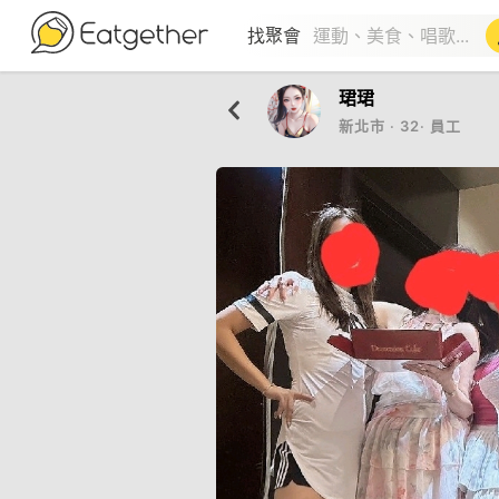
找聚會
珺珺
新北市
‧
32
‧
員工