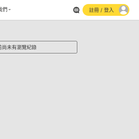
我們
註冊 / 登入
體報導
群平台
stagram
前尚未有瀏覽紀錄
cebook
utube