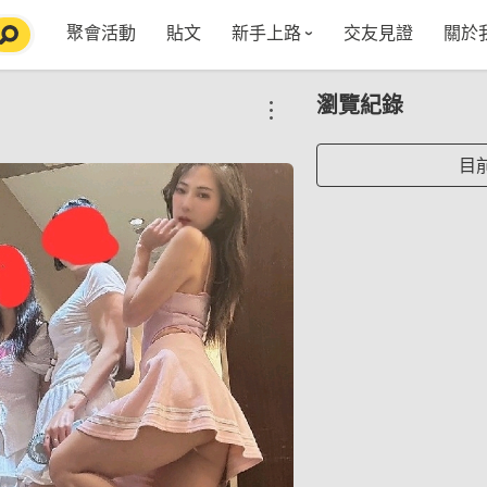
聚會活動
貼文
新手上路
交友見證
關於
特點介紹
媒
瀏覽紀錄
五大功能
使用者指南
社
VIP獨享
如何報名/舉辦聚會
聚會主題推薦
in
目
常見Q&A
節日特輯企劃
【派對遊戲篇】在家不無聊
Fa
【團康活動篇】在家不無聊
情人節特輯-終結單身
Yo
【視訊軟體篇】在家不無聊
情人節特輯-禮物推薦
【運動頻道篇】在家不無聊
情人節特輯-景點推薦
【美劇必追篇】在家不無聊
中秋節特輯-中秋由來
聊天開頭怎麼聊天不會出局【 交友軟體 】
中秋節特輯-台北燒肉餐廳TOP10推薦
劇本殺特輯-larp怎麼玩