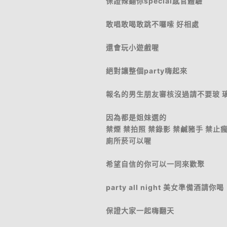
保證辣翻你special感官體驗
敢唱敢喝敢跳不囉嗦 好相處
還會玩小遊戲喔
絕對讓整個party嗨起來
報名的男生朋友審核沒過請不要玻 
因為都是姐妹選的
禁煙 禁拍照 禁錄影 禁鹹豬手 禁止
廁所菸可以喔
希望自信的你可以一同來歡聚
party all night 美女準備酒請你喝
保證大家一起嗨翻天