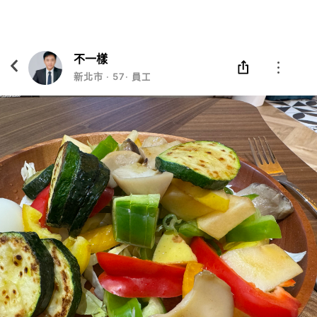
Eatgether
打開
在「Eatgether」 App 中 打開
不一樣
新北市
‧
57
‧
員工