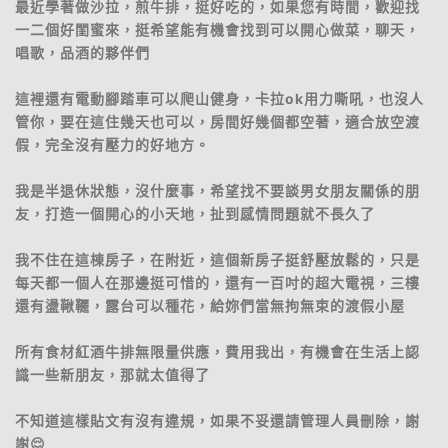
最近學著做沙拉，煎牛排，挺好吃的，如果您有時間，歡迎找
一二個好閨蜜來，挺希望能有機會找到可以開心做菜，聊天，
唱歌，品酒的夥伴們
這裡還有電動腳踏車可以爬山健身，卡拉ok用力嘶吼，也沒人
管你，要在這住幾天也可以，房間好幾個都空著，適合放空渡
假，完全沒有壓力的好地方。
我是半退休狀態，沒什麼事，希望找不要談男女朋友關係的朋
友，打造一個開心的小天地，扯到感情問題就不長久了
我不住在這棟房子，在附近，這個新房子挺舒壓放鬆的，只是
每天都一個人在那邊挺可惜的，還有一百吋的超大電視，三樓
還有盪鞦韆，露台可以種花，給妳們當無拘無束的渡假小屋
所有食材紅酒牛排無限量供應，費用我出，有機會在生活上認
識一些新朋友，那就太值得了
不知道這樣貼文有沒有違規，如果不妥還請管理人員刪除，謝
謝😌