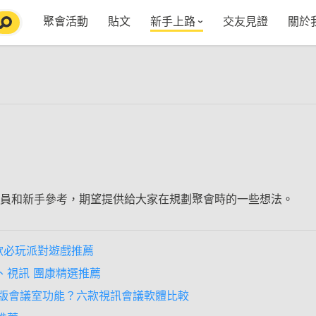
聚會活動
貼文
新手上路
交友見證
關於
特點介紹
媒
五大功能
使用者指南
社
VIP獨享
如何報名/舉辦聚會
聚會主題推薦
in
常見Q&A
節日特輯企劃
【派對遊戲篇】在家不無聊
Fa
【團康活動篇】在家不無聊
情人節特輯-終結單身
Yo
【視訊軟體篇】在家不無聊
情人節特輯-禮物推薦
員和新手參考，期望提供給大家在規劃聚會時的一些想法。
【運動頻道篇】在家不無聊
情人節特輯-景點推薦
【美劇必追篇】在家不無聊
中秋節特輯-中秋由來
款必玩派對遊戲推薦
聊天開頭怎麼聊天不會出局【 交友軟體 】
中秋節特輯-台北燒肉餐廳TOP10推薦
、視訊 團康精選推薦
E新版會議室功能？六款視訊會議軟體比較
劇本殺特輯-larp怎麼玩