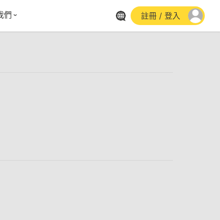
我們
註冊 / 登入
體報導
群平台
stagram
cebook
utube