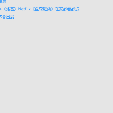
推薦
y+《洛基》Netflix《亞森羅蘋》在家必看必追
天不會出局