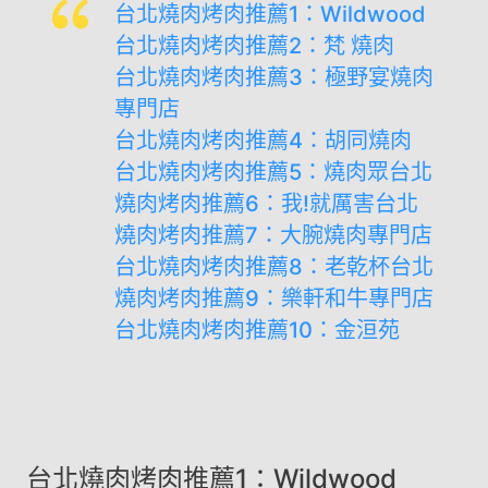
台北燒肉烤肉推薦1：Wildwood
台北燒肉烤肉推薦2：梵 燒肉
台北燒肉烤肉推薦3：極野宴燒肉
專門店
台北燒肉烤肉推薦4：胡同燒肉
台北燒肉烤肉推薦5：燒肉眾
台北
燒肉烤肉推薦6：我!就厲害
台北
燒肉烤肉推薦7：大腕燒肉專門店
台北燒肉烤肉推薦8：老乾杯
台北
燒肉烤肉推薦9：樂軒和牛專門店
台北燒肉烤肉推薦10：金洹苑
台北燒肉烤肉推薦1：Wildwood