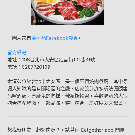
（圖片來自
金洹苑Facebook專頁
）
官方網站
地址：106台北市大安區延吉街131巷31號
電話：0287720109
金洹苑位於台北市大安區，是一個平價燒肉餐廳，其中最
讓人知曉的是有關喝酒的遊戲，店家設計許多玩法讓顧客
品嚐酒類，有魔鬼的階梯、俄羅斯輪盤，喜歡喝酒的人很
適合搭配燒肉，一起品嚐，特別適合一群好朋友去聚會。
想找新朋友一起烤肉嗎？，試著用 Eatgether app 開團