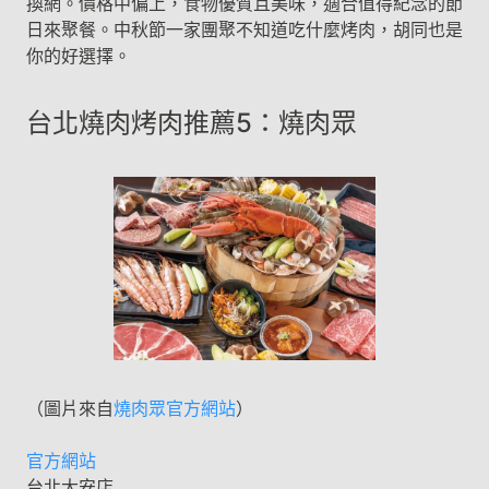
換網。價格中偏上，食物優質且美味，適合值得紀念的節
日來聚餐。中秋節一家團聚不知道吃什麼烤肉，胡同也是
你的好選擇。
台北燒肉烤肉推薦5：燒肉眾
（圖片來自
燒肉眾官方網站
）
官方網站
台北大安店