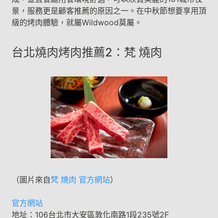
景，服務更是顧客推薦的原因之一。在中秋節想要享用頂
級的烤肉體驗，就屬Wildwood莫屬。
台北燒肉烤肉推薦2：梵 燒肉
（圖片來自
梵 燒肉 官方網站
）
官方網站
地址：106台北市大安區敦化南路1段235號2F