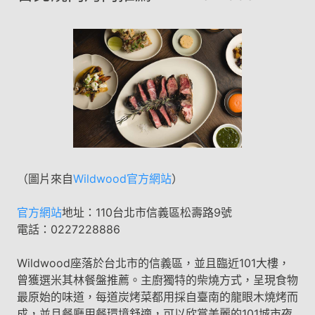
（圖片來自
Wildwood官方網站
）
官方網站
地址：110台北市信義區松壽路9號
電話：0227228886
Wildwood座落於台北市的信義區，並且臨近101大樓，
曾獲選米其林餐盤推薦。主廚獨特的柴燒方式，呈現食物
最原始的味道，每道炭烤菜都用採自臺南的龍眼木燒烤而
成，並且餐廳用餐環境舒適，可以欣賞美麗的101城市夜