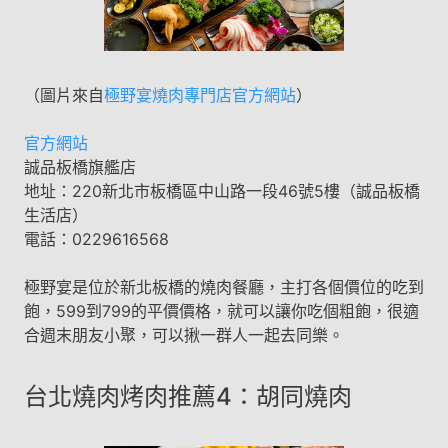
（圖片來自
極野宴燒肉專門店官方網站
）
官方網站
誠品板橋旗艦店
地址：220新北市板橋區中山路一段46號5樓（誠品板橋
生活店）
電話：0229616568
極野宴是位於新北板橋的燒肉餐廳，主打各個價位的吃到
飽，599到799的平價價格，就可以讓你吃個粗飽，很適
合週末朋友小聚，可以揪一群人一起去同樂。
台北燒肉烤肉推薦4：胡同燒肉