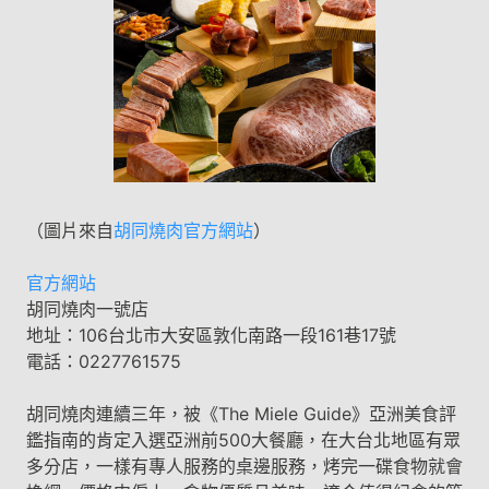
（圖片來自
胡同燒肉官方網站
）
官方網站
胡同燒肉一號店
地址：106台北市大安區敦化南路一段161巷17號
電話：0227761575
胡同燒肉連續三年，被《The Miele Guide》亞洲美食評
鑑指南的肯定入選亞洲前500大餐廳，在大台北地區有眾
多分店，一樣有專人服務的桌邊服務，烤完一碟食物就會