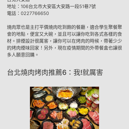
地址：106台北市大安區大安路一段51巷7號
電話：0227766650
燒肉眾也是主打平價燒肉吃到飽的餐廳，適合學生聚餐聚
會的地點，便宜又大碗，並且可以讓你吃到各式各樣的食
材。排煙設計很厲害，讓你可以在烤肉的時候，帶著少少
的烤肉煙味回家！另外，現在疫情期間的外帶餐盒也讓很
多人願意回購。
台北燒肉烤肉推薦6：我!就厲害