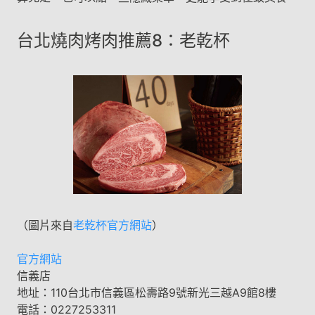
台北燒肉烤肉推薦8：老乾杯
（圖片來自
老乾杯官方網站
）
官方網站
信義店
地址：110台北市信義區松壽路9號新光三越A9館8樓
電話：0227253311