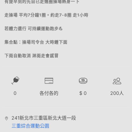
有提早到的先自已走幾圈操場熱身一下
走操場 平均7分鐘1圈。約走7-8圈 走1小時
若體力還行 可持續運動跑步💪
集合點：操場司令台 大時鍾下面
下雨自動取消 淋雨走會感冒
0
各付各的
$
0
200
人
241新北市三重區新北大道一段
三重綜合運動公園