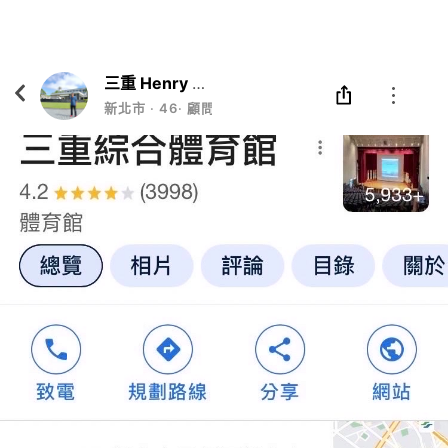
Eatgether
打開
在「Eatgether」 App 中 打開
三重 Henry 豪哥
新北市
‧
46
‧
顧問