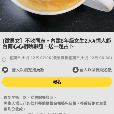
[徵男女］不收同志。內建8年級女生2人#情人節
台南心心相映聯誼，送一題占卜
星期日,七月 12日 07:00
(
最後審核
星期日,七月 12日 06:30
)
登入以瀏覽推薦數
登入以瀏覽報名數
報名
遲到早退可以。女生點餐找我。
男生入場自己的飲料餐點櫃檯點櫃檯先結帳。後續統整女生費
用均分收款。