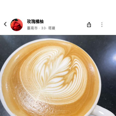
Eatgether
打開
在「Eatgether」 App 中 打開
玫瑰橘柚
臺南市
‧
33
‧
塔羅/法文翻譯/平面設計