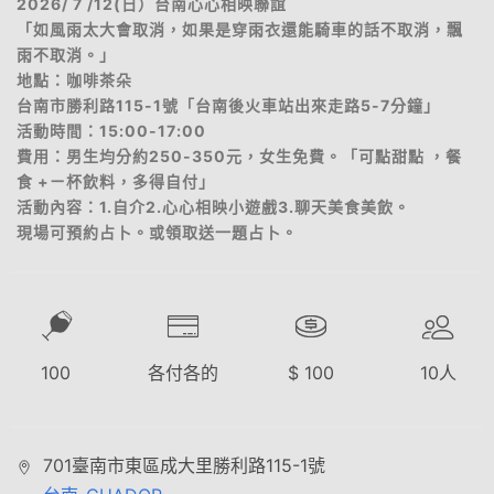
2026/ 7 /12(日）台南心心相映聯誼
「如風雨太大會取消，如果是穿雨衣還能騎車的話不取消，飄
雨不取消。」
地點：咖啡茶朵
台南市勝利路115-1號「台南後火車站出來走路5-7分鐘」
活動時間：15:00-17:00
費用：男生均分約250-350元，女生免費。「可點甜點 ，餐
食 +ㄧ杯飲料，多得自付」
活動內容：1.自介2.心心相映小遊戲3.聊天美食美飲。
現場可預約占卜。或領取送一題占卜。
100
各付各的
$
100
10
人
701臺南市東區成大里勝利路115-1號