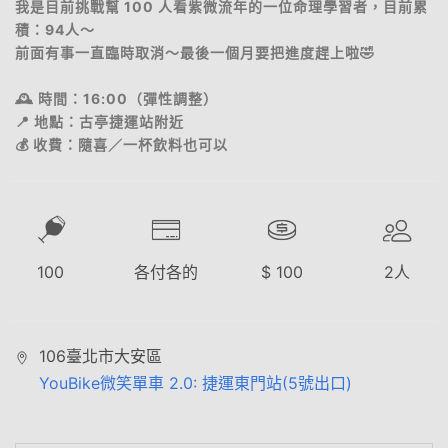
我是目前挑戰幫 100 人看紫微流年的一位命理學習者，目前累
積：94人～
前面有事一直臨時取消～最後一個月要把進度趕上啦🤣
🕰 時間：16:00（彈性調整）
📍 地點：古亭捷運站附近
💰 收費：隨喜／一杯飲料也可以
100
各付各的
$
100
2
人
106臺北市大安區
YouBike微笑單車 2.0: 捷運東門站(5號出口)