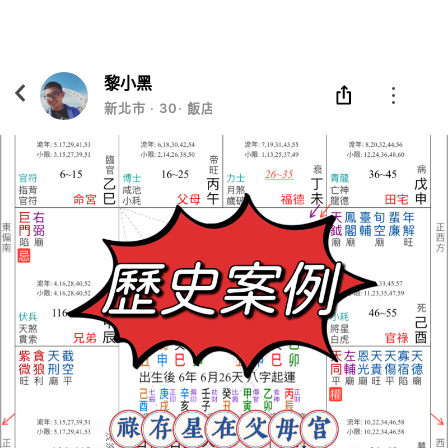
Eatgether
打開
在「Eatgether」 App 中 打開
黎小黑
新北市
‧
30
‧
飯店櫃檯