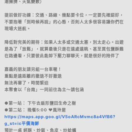
潮擁擠、天氣變數）
提前做好功課：交通、路線、幾點要卡位，一定要先確認好，
不要抱著「到時候再說」的心態，否則人太多很容易讓你們在
現場大迷航。
降低對完美的期待：如果人太多或交通太塞，別太走心。出遊
是為了「放鬆」，就算最後只是在遠處遠眺、甚至買包鹽酥雞
在路邊看，只要彼此能卸下壓力聊聊天，就是很好的陪伴了
嘉義的朋友請另組一台車喔！
重點是遠距離的撤退不好撤退
無法再審了，時間緊迫
本聚會以「台南」一同前往為主～請包涵
●第一站： 下午去扇形鹽田生命之樹
●第二站： 晚餐5:00 ♥風玲屋
https://maps.app.goo.gl/V5oARcMvmc8a4VfB6?
g_st=ic平價海鮮
預計一桌 蚵酥、炒飯、魚皮、炒蛤蠣