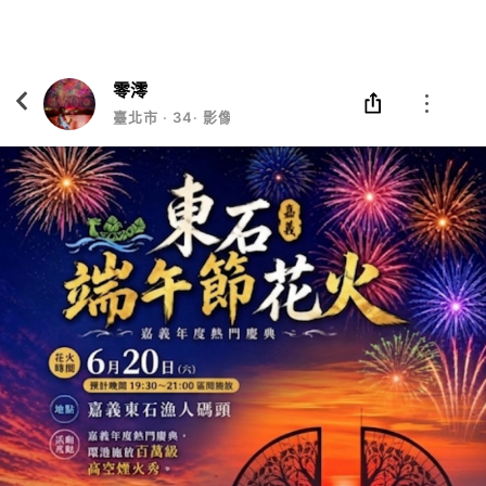
Eatgether
打開
在「Eatgether」 App 中 打開
零澪
臺北市
‧
34
‧
影像創作