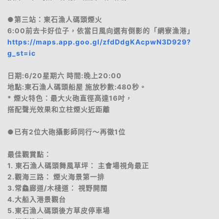
●第三站：東石漁人碼頭煙火
6:00前去卡好位子，依當日風向選有倒影的「網寮漁港」
https://maps.app.goo.gl/zfdDdgKAcpwN3D929?
g_st=ic
日期:6/20星期六 時間:晚上20:00
地點:東石漁人碼頭船屋 施放秒數:480秒。
* 煙火特色：最大火砲直徑高達16吋，
搭配聲光效果和立柱煙火近距離
●已有2位大砲攝影師同行～再徵1位
最佳觀賞點：
1. 東石漁人碼頭舞風草坪： 主會場視角最正
2.觀海三路： 煙火海景第一排
3.常鱻廊道/木棧道： 視野開闊
4.大船入港景觀台
5.東石漁人碼頭後方草皮停車場