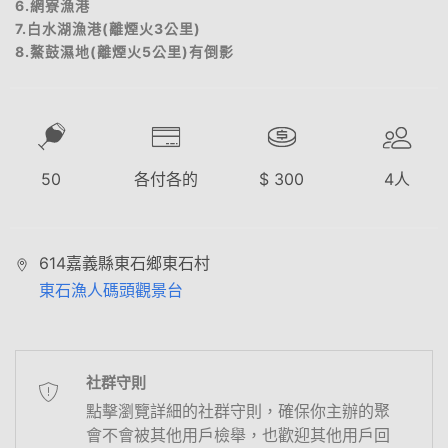
6.網寮漁港
7.白水湖漁港(離煙火3公里)
8.鰲鼓濕地(離煙火5公里)有倒影
50
各付各的
$
300
4
人
614嘉義縣東石鄉東石村
東石漁人碼頭觀景台
社群守則
點擊瀏覽詳細的社群守則，確保你主辦的聚
會不會被其他用戶檢舉，也歡迎其他用戶回