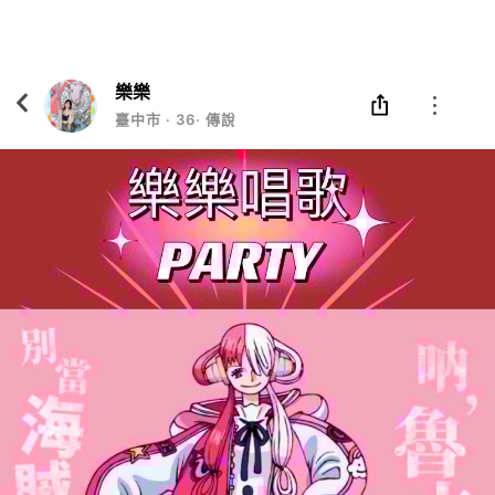
Eatgether
打開
在「Eatgether」 App 中 打開
樂樂
臺中市
‧
36
‧
傳說對決玩家