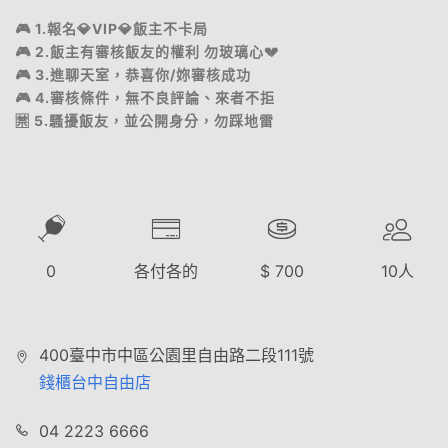
🎮 1.報名💎VIP💎飯主不卡局
🎮 2.飯主有審核飯友的權利 勿玻璃心💔
🎮 3.進聊天室，恭喜你/妳審核成功
🎮 4.審核條件，無不良評論、來者不拒
🈲️ 5.騷擾飯友，並公開身分，勿踩地雷
0
各付各的
$
700
10
人
400臺中市中區公園里自由路二段111號
錢櫃台中自由店
04 2223 6666