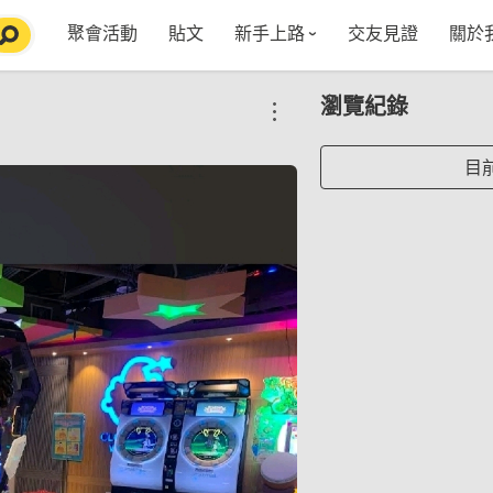
聚會活動
貼文
新手上路
交友見證
關於
特點介紹
媒
瀏覽紀錄
五大功能
使用者指南
社
VIP獨享
如何報名/舉辦聚會
聚會主題推薦
in
目
常見Q&A
節日特輯企劃
【派對遊戲篇】在家不無聊
Fa
【團康活動篇】在家不無聊
情人節特輯-終結單身
Yo
【視訊軟體篇】在家不無聊
情人節特輯-禮物推薦
【運動頻道篇】在家不無聊
情人節特輯-景點推薦
【美劇必追篇】在家不無聊
中秋節特輯-中秋由來
聊天開頭怎麼聊天不會出局【 交友軟體 】
中秋節特輯-台北燒肉餐廳TOP10推薦
劇本殺特輯-larp怎麼玩