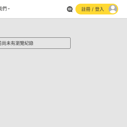
我們
註冊 / 登入
體報導
群平台
stagram
前尚未有瀏覽紀錄
cebook
utube