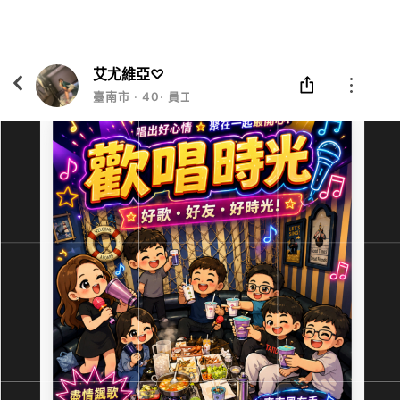
Eatgether
打開
在「Eatgether」 App 中 打開
艾尤維亞♡
臺南市
‧
40
‧
員工