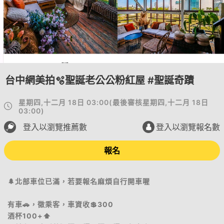
台中網美拍🫧聖誕老公公粉紅屋 #聖誕奇蹟
星期四,十二月 18日 03:00
(
最後審核
星期四,十二月 18日
03:00
)
登入以瀏覽推薦數
登入以瀏覽報名數
報名
🌲北部車位已滿，若要報名麻煩自行開車喔
有車🚗，徵乘客，車資收💲300
酒杯100+⬆️