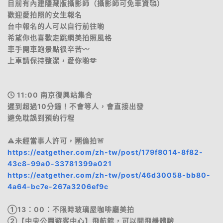
目前有內建隱藏版攝影師（攝影師可免車資🥰）
歡迎愛拍照的女生報名
台中報名的人可以自行前往喲
希望你也喜歡走跳網美拍照風格
車手開車跑景點很辛苦〰️
上車請保持整潔，愛你喲🫶
🕓 11:00 南京復興站集合
遲到超過10分鐘！不會等人，會直接出發
避免耽誤到預約行程
⚠️未經當事人許可，🈲偷拍🚨
https://eatgether.com/zh-tw/post/179f8014-8f82-
43c8-99a0-33781399a021
https://eatgether.com/zh-tw/post/46d30058-bb80-
4a64-bc7e-267a3206ef9c
①13：00：不限時玻璃屋咖啡廳美拍
②【中央公園遊客中心】飛航館，可以開飛機體驗