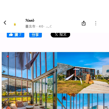
Eatgether
打開
在「Eatgether」 App 中 打開
𝓗𝓮𝓪𝓵
臺北市
‧
40
‧
𓂃☁︎ 𐙚 ✧