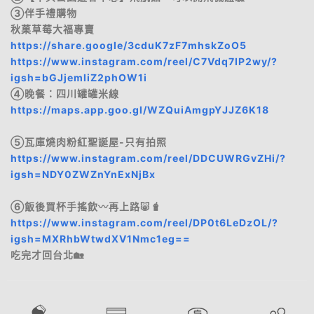
③伴手禮購物
秋菓草莓大福專賣
https://share.google/3cduK7zF7mhskZoO5
https://www.instagram.com/reel/C7Vdq7IP2wy/?
igsh=bGJjemliZ2phOW1i
④晚餐：四川罐罐米線
https://maps.app.goo.gl/WZQuiAmgpYJJZ6K18
⑤瓦庫燒肉粉紅聖誕屋-只有拍照
https://www.instagram.com/reel/DDCUWRGvZHi/?
igsh=NDY0ZWZnYnExNjBx
⑥飯後買杯手搖飲〰️再上路🐷🧋
https://www.instagram.com/reel/DP0t6LeDzOL/?
igsh=MXRhbWtwdXV1Nmc1eg==
吃完才回台北🏡