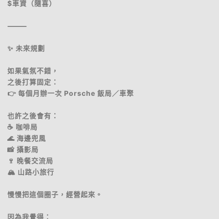
$車資（隨喜）
⸻
✨ 未來規劃
如果氣氛不錯，
之後打算固定：
👉 每個月辦一次 Porsche 飯局／車聚
也許之後會有：
☕ 咖啡局
🌊 海邊兜風
📸 攝影局
🍷 晚餐交流局
🏔 山路小旅行
慢慢把這個圈子，經營起來。
因為我覺得：