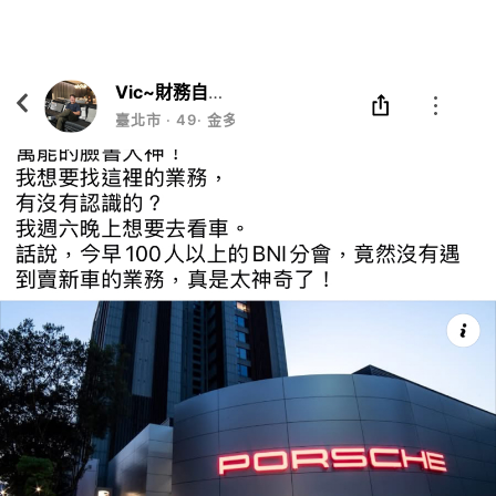
Eatgether
打開
在「Eatgether」 App 中 打開
Vic~財務自由教練
臺北市
‧
49
‧
金多多資產管理公司執行長