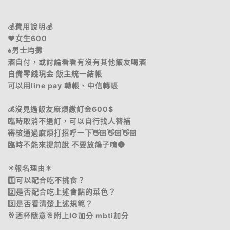
💰費用說明💰
♥️女生600
♠️男士均攤
酒自付，或討論看看有沒有其他飯友喝酒
自備零錢現金 飯主統一結帳
可以用line pay 轉帳、中信轉帳
💰沒見過飯友麻煩繳訂金600$
臨時取消不退訂，可以自行找人替補
審核通過麻煩打招呼一下👋🏻👋🏻👋🏻
臨時不能來提前說 不要放鴿子唷🌚
✴️報名理由✴️
1️⃣可以配合吃不挑食？
2️⃣是否配合吃上述會點的菜色？
3️⃣是否看清楚上述規範？
🥂酒杯隨意🥂附上IG加分 mbti加分