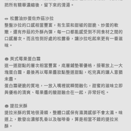
把所有精華濃縮後，留下來的清湯。
🥗 松露油炒蛋佐炸菇沙拉
整盤沙拉的口感相當豐富，有生菜和甜椒的甜脆、炒蛋的軟
嫩，還有炸菇的外酥內彈，每一口都能感受到不同食材之間的
口感層次。而且恰到好處的松露香，讓沙拉吃起來更有一番滋
味。
🧁 英式莓果蛋白霜
這一道甜點的層次相當豐富，底層鋪墊著優格，接著放上一大
塊蛋白霜，最後再以莓果醬妝點整道甜點，吃完真的讓人意猶
未盡。
蛋白霜硬脆的質地，一放入嘴裡就瞬間融化，甜蜜的滋味立即
與優格的清爽、莓果醬的酸甜融合在一起，非常好吃。
🧁 提拉米酥
提拉米酥的質地很滑順，整體口感保有濕潤感卻不會太濕。味
道上，散發出濃郁乳香以及咖啡香，算是相當不錯的提拉米
酥。