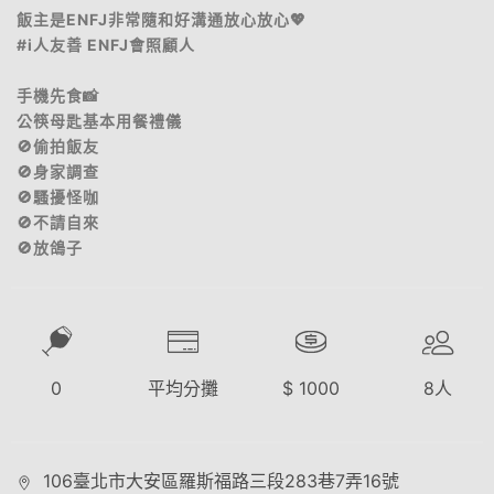
飯主是ENFJ非常隨和好溝通放心放心💖
#i人友善 ENFJ會照顧人
手機先食📸
公筷母匙基本用餐禮儀
🚫偷拍飯友
🚫身家調查
🚫騷擾怪咖
🚫不請自來
🚫放鴿子
0
平均分攤
$
1000
8
人
106臺北市大安區羅斯福路三段283巷7弄16號