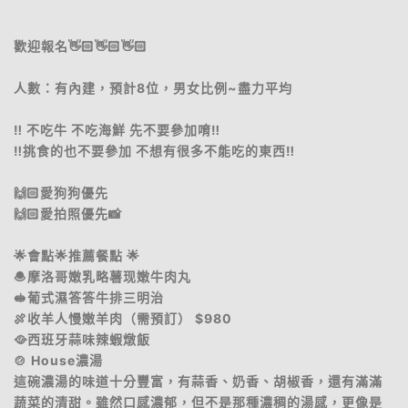
歡迎報名👋🏻👋🏻👋🏻
人數：有內建，預計8位，男女比例~盡力平均
‼️ 不吃牛 不吃海鮮 先不要參加唷‼️
‼️挑食的也不要參加 不想有很多不能吃的東西‼️
🙌🏻愛狗狗優先
🙌🏻愛拍照優先📸
🌟會點🌟推薦餐點 🌟
🧆摩洛哥嫩乳略薯现嫩牛肉丸
🥪葡式濕答答牛排三明治
🍖收羊人慢嫩羊肉（需預訂） $980
🥘西班牙蒜味辣蝦燉飯
🍲 House濃湯
這碗濃湯的味道十分豐富，有蒜香、奶香、胡椒香，還有滿滿
蔬菜的清甜。雖然口感濃郁，但不是那種濃稠的湯感，更像是