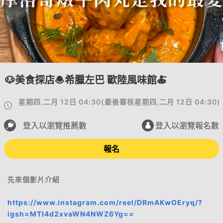
🐶美食探店🧆希臘左巴 歐陸風味館🍝
星期四,二月 12日 04:30
(
最後審核
星期四,二月 12日 04:30
)
登入以瀏覽推薦數
登入以瀏覽報名數
報名
先來個影片介紹
https://www.instagram.com/reel/DRmAKwOEryq/?
igsh=MTI4d2xvaWN4NWZ6Yg==