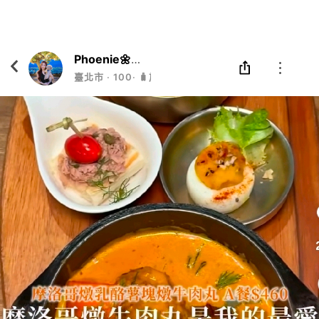
Eatgether
打開
在「Eatgether」 App 中 打開
Phoenie🌼霏睨🌼DADA狗🐩
臺北市
‧
100
‧
🧳旅人📷吃貨女孩🦭