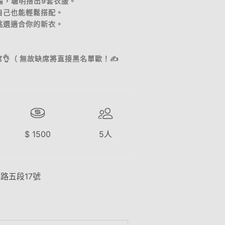
理論，聰明搭出9套衣服。
來自己也能輕鬆搭配。
妳挑選適合你的新衣。
👌（ 無故缺席將直接黑名單歐！✍️
$
1500
5
人
路五段17號