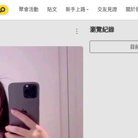
聚會活動
貼文
新手上路
交友見證
關於
特點介紹
媒
瀏覽紀錄
五大功能
使用者指南
社
VIP獨享
如何報名/舉辦聚會
聚會主題推薦
in
目
常見Q&A
節日特輯企劃
【派對遊戲篇】在家不無聊
Fa
【團康活動篇】在家不無聊
情人節特輯-終結單身
Yo
【視訊軟體篇】在家不無聊
情人節特輯-禮物推薦
【運動頻道篇】在家不無聊
情人節特輯-景點推薦
【美劇必追篇】在家不無聊
中秋節特輯-中秋由來
聊天開頭怎麼聊天不會出局【 交友軟體 】
中秋節特輯-台北燒肉餐廳TOP10推薦
劇本殺特輯-larp怎麼玩