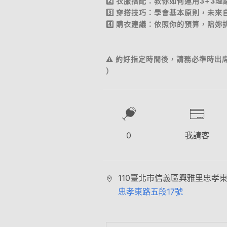
2️⃣ 衣服搭配：教你如何運用3+3
3️⃣ 穿搭技巧：學會基本原則，未
4️⃣ 購衣建議：依照你的預算，陪
⚠️ 約好指定時間後，請務必準時出席
）
0
我請客
110臺北市信義區興雅里忠孝東
忠孝東路五段17號