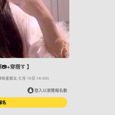
+穿搭👔 】
審核
星期五,七月 10日 14:00
)
登入以瀏覽報名數
報名