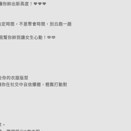
你帥出新高度！❤️❤️❤️
外約定時間，不是聚會時間，別白跑一趟
讓我幫你帥到讓女生心動！🫶🫶
合你的衣服版型
象讓你在社交中自信爆棚，輕鬆打動對
求。