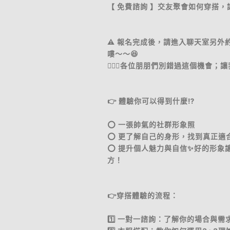
【 免費諮詢 】交友聚會如何穿搭，讓
⚠️ 報名完成後，請進入聊天室另
嘍～～😆
🙆🏻‍♂️各位朋朋們別錯過這個機會；
👉 體驗你可以得到什麼⁉️
⭕️ 一張帥氣的社群形象照
⭕️ 更了解自己的身形，找到真正適
⭕️ 提升個人魅力與自信✨好的形
方！
👉穿搭體驗的流程：
1️⃣ 一對一諮詢：了解你的場合與需