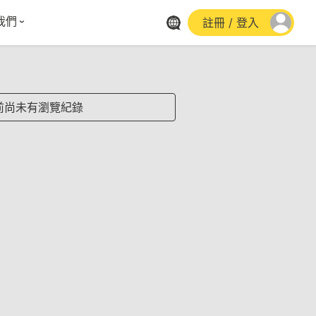
我們
註冊 / 登入
體報導
群平台
stagram
前尚未有瀏覽紀錄
cebook
utube