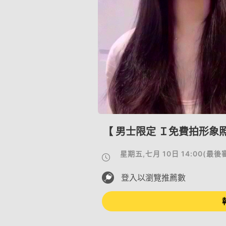
【 男士限定 Ｉ免費拍形象照
星期五,七月 10日 14:00
(
最後
登入以瀏覽推薦數