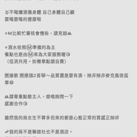
🥇不喝爛酒傷身體 自己身體自己顧
要喝要喝的健康啦
⭐️M比較忙審核會慢些，請見諒🙏
⭐️酒水依照Ⓜ️準備的為主
餐點也是由Ⓜ️來為大家服務喔😘
（低消共用。如需單點請自費）
🈲️搶歌 🈲️連插2首😾～品質還是要有滴，除非除非麥克風很孤
單😄
🙏請尊重點歌主人，想唱詢問一下
感謝合作😘
雖然我的局女生不算多但來的都是心態正常的質感正妹🤣
🦐我的局不是聯誼社也不是酒店。