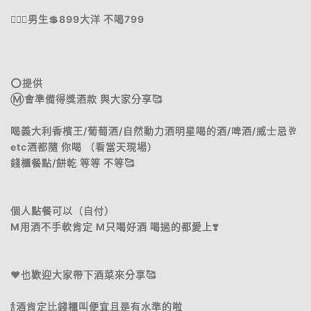
🧜🏻‍♂️男生💲899大洋 不喝799
⭕️提供
Ⓜ️會準備得獎酒款 與大家分享🥰
喝義大利香檳王/葡萄酒/自然動力酒明星喝的酒/啤酒/威士忌🥂
etc酒都隨 你喝 （看當天現場）
錢櫃餐點/餅乾 等等 不等🥰
個人點餐可以（自付）
M用酒不手軟肯定 M只喝好酒 喝過的都愛上❣️
♥️也歡迎大家帶下酒菜來分享🥰
🍾酒肯定比錢櫃叫便宜且是有水準的啦