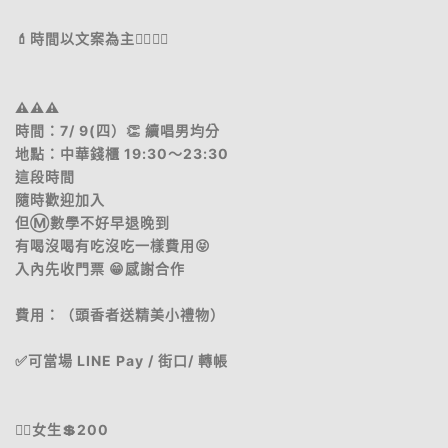
💄時間以文案為主👇🏻👇🏻
⚠️⚠️⚠️
時間：7/ 9(四）👏 續唱男均分
地點：中華錢櫃 19:30～23:30
這段時間
隨時歡迎加入
但Ⓜ️數學不好早退晚到
有喝沒喝有吃沒吃一樣費用😝
入內先收門票 😁感謝合作
費用：（頭香者送精美小禮物）
✅可當場 LINE Pay / 街口/ 轉帳
🧜‍♀️女生💲200