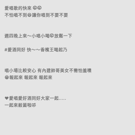
愛唱歌的快來 🤭🤭
不怕唱不到😆讓你唱到不要不要
週四晚上來～小唱小喝🤭放鬆一下
#愛酒同好 快～～香檳王喝起乃
唱小場比較安心 有內建帥哥美女不需怕羞噢
😁報起來 報起來 報起來
❤️愛唱愛好酒同好大家一起.....
一起來殺菌啦🤣