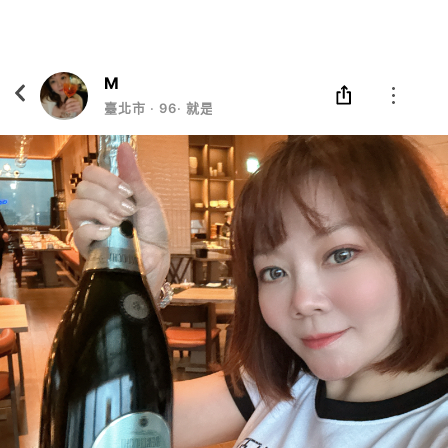
Eatgether
打開
在「Eatgether」 App 中 打開
M
臺北市
‧
96
‧
就是要你✨