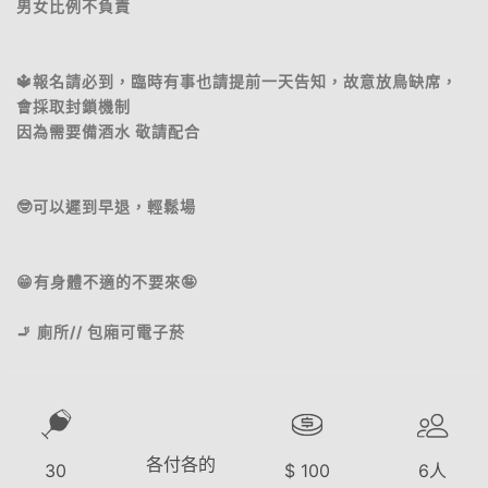
男女比例不負責
🔱報名請必到，臨時有事也請提前一天告知，故意放鳥缺席，
會採取封鎖機制
因為需要備酒水 敬請配合
🤓可以遲到早退，輕鬆場
😁有身體不適的不要來🤪
🚬 廁所// 包廂可電子菸
各付各的
30
$
100
6
人