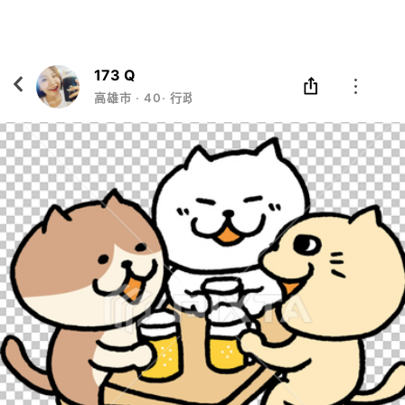
Eatgether
打開
在「Eatgether」 App 中 打開
173 Q
高雄市
‧
40
‧
行政