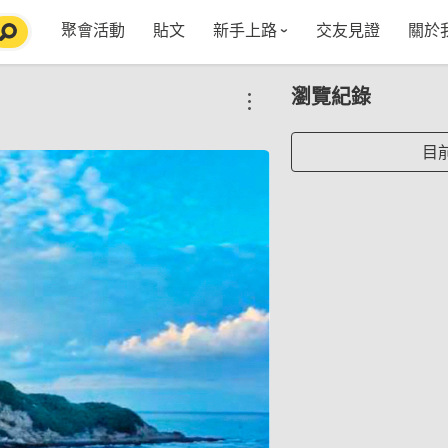
聚會活動
貼文
新手上路
交友見證
關於
特點介紹
媒
瀏覽紀錄
五大功能
使用者指南
社
VIP獨享
如何報名/舉辦聚會
聚會主題推薦
in
目
常見Q&A
節日特輯企劃
【派對遊戲篇】在家不無聊
Fa
【團康活動篇】在家不無聊
情人節特輯-終結單身
Yo
【視訊軟體篇】在家不無聊
情人節特輯-禮物推薦
【運動頻道篇】在家不無聊
情人節特輯-景點推薦
【美劇必追篇】在家不無聊
中秋節特輯-中秋由來
聊天開頭怎麼聊天不會出局【 交友軟體 】
中秋節特輯-台北燒肉餐廳TOP10推薦
劇本殺特輯-larp怎麼玩