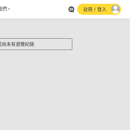
我們
註冊 / 登入
體報導
群平台
stagram
前尚未有瀏覽紀錄
cebook
utube