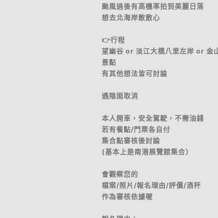
颱風過後有高機率拍到美麗日落
想去北海岸散散心
👉行程
望幽谷 or 淡江大橋八里左岸 or 金
景點
有其他想法皆可討論
遇陰雨取消
本人開車，安全駕駛，不需油錢
若有餐點/門票各自付
集合點審核後討論
(基本上是南港展覽館集合）
會觀察您的
檔案/照片/報名理由/評價/酒杯
作為審核依據喔