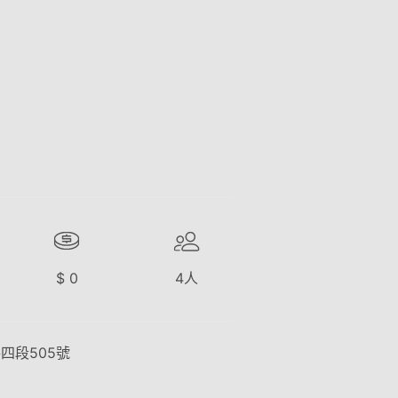
$
0
4
人
四段505號