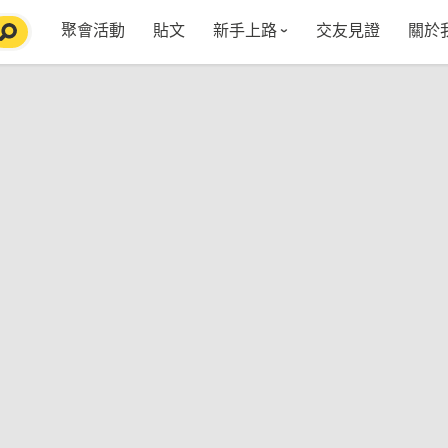
聚會活動
貼文
新手上路
交友見證
關於
特點介紹
媒
五大功能
使用者指南
社
VIP獨享
如何報名/舉辦聚會
聚會主題推薦
in
常見Q&A
節日特輯企劃
【派對遊戲篇】在家不無聊
Fa
【團康活動篇】在家不無聊
情人節特輯-終結單身
Yo
【視訊軟體篇】在家不無聊
情人節特輯-禮物推薦
【運動頻道篇】在家不無聊
情人節特輯-景點推薦
【美劇必追篇】在家不無聊
中秋節特輯-中秋由來
聊天開頭怎麼聊天不會出局【 交友軟體 】
中秋節特輯-台北燒肉餐廳TOP10推薦
劇本殺特輯-larp怎麼玩