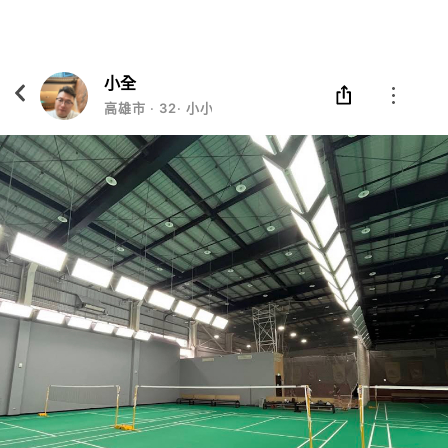
Eatgether
打開
在「Eatgether」 App 中 打開
小全
高雄市
‧
32
‧
小小老闆