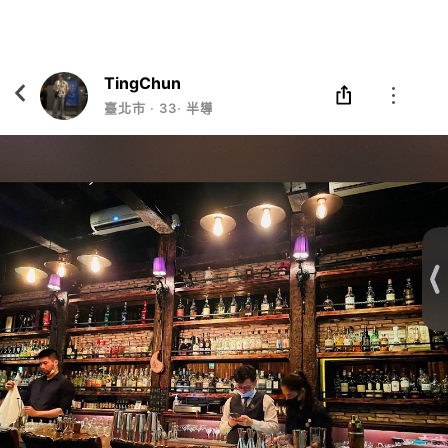
Eatgether
打開
在「Eatgether」 App 中 打開
TingChun
臺北市
‧
33
‧
半導體