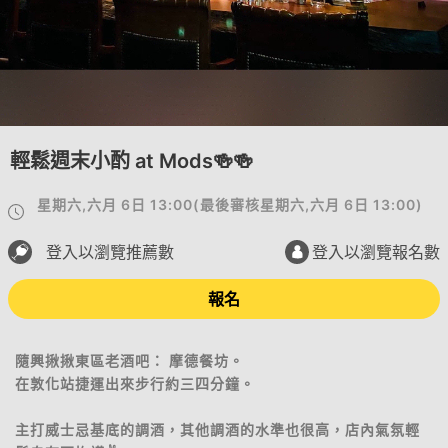
輕鬆週末小酌 at Mods🍻🍻
星期六,六月 6日 13:00
(
最後審核
星期六,六月 6日 13:00
)
登入以瀏覽推薦數
登入以瀏覽報名數
報名
隨興揪揪東區老酒吧： 摩德餐坊。
在敦化站捷運出來步行約三四分鐘。
主打威士忌基底的調酒，其他調酒的水準也很高，店內氣氛輕