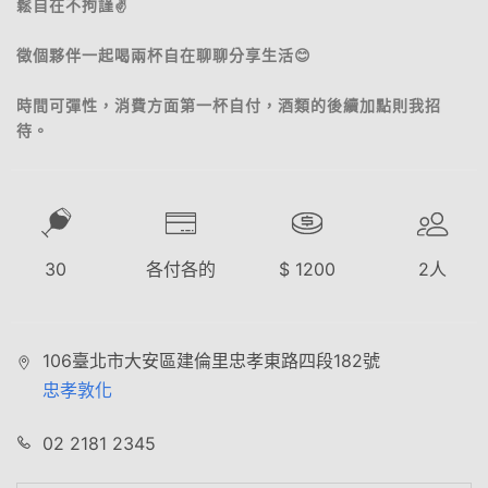
鬆自在不拘謹✌️
徵個夥伴一起喝兩杯自在聊聊分享生活😊
時間可彈性，消費方面第一杯自付，酒類的後續加點則我招
待。
30
各付各的
$
1200
2
人
106臺北市大安區建倫里忠孝東路四段182號
忠孝敦化
02 2181 2345