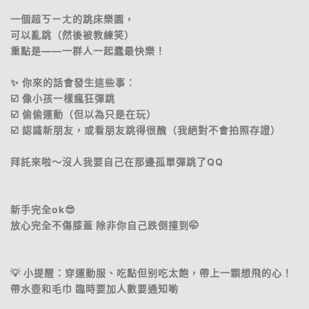
一個超ㄎㄧㄤ的跳床樂園，
可以亂跳（然後被教練笑）
重點是——一群人一起蠢最快樂！
✨ 你來的話會發生這些事：
☑️ 像小孩一樣瘋狂彈跳
☑️ 偷偷運動（但以為只是在玩）
☑️ 認識新朋友，或看朋友跳得很醜（我絕對不會拍照存證）
拜託來啦～沒人我要自己在那邊孤單彈跳了QQ
新手完全ok😎
放心完全不傷膝蓋 除非你自己跌倒撞到🤭
💡 小提醒：穿運動服、吃點但别吃太飽，帶上一顆想飛的心！
帶水壺和毛巾 臨時要加人數要通知喲