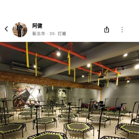
Eatgether
打開
在「Eatgether」 App 中 打開
阿健
新北市
‧
35
‧
打雜