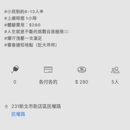
#小班制約6-13人🌟
#上課時間 1小時
#體驗費用：$280
#人生就是不斷的挑戰自我極限✌🏽
#爆汗洩壓一次滿足
#審後通知地點（近大坪林）
0
各付各的
$
280
5
人
231新北市新店區民權路
民權路