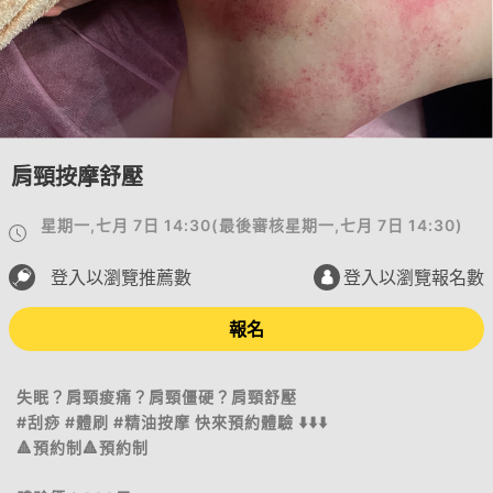
肩頸按摩舒壓
星期一,七月 7日 14:30
(
最後審核
星期一,七月 7日 14:30
)
登入以瀏覽推薦數
登入以瀏覽報名數
報名
失眠？肩頸痠痛？肩頸僵硬？肩頸舒壓
#刮痧 #體刷 #精油按摩 快來預約體驗 ⬇️⬇️⬇️
🔺預約制🔺預約制