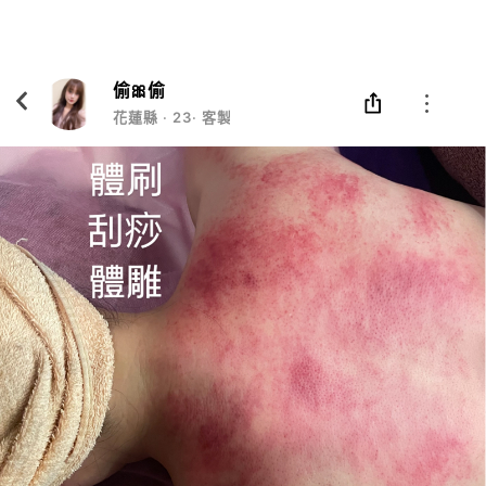
Eatgether
打開
在「Eatgether」 App 中 打開
偷🎀偷
花蓮縣
‧
23
‧
客製化保養