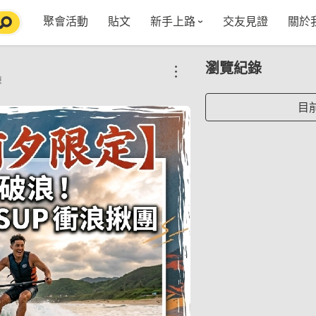
聚會活動
貼文
新手上路
交友見證
關於
特點介紹
媒
瀏覽紀錄
五大功能
使用者指南
社
練
VIP獨享
如何報名/舉辦聚會
聚會主題推薦
in
目
常見Q&A
節日特輯企劃
【派對遊戲篇】在家不無聊
Fa
【團康活動篇】在家不無聊
情人節特輯-終結單身
Yo
【視訊軟體篇】在家不無聊
情人節特輯-禮物推薦
【運動頻道篇】在家不無聊
情人節特輯-景點推薦
【美劇必追篇】在家不無聊
中秋節特輯-中秋由來
聊天開頭怎麼聊天不會出局【 交友軟體 】
中秋節特輯-台北燒肉餐廳TOP10推薦
劇本殺特輯-larp怎麼玩