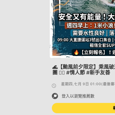
​🌊【颱風前夕限定】乘風破
團 🏄‍♂️ #情人節 #新手友善
星期四,七月 9日 01:00
(
最後審
登入以瀏覽推薦數