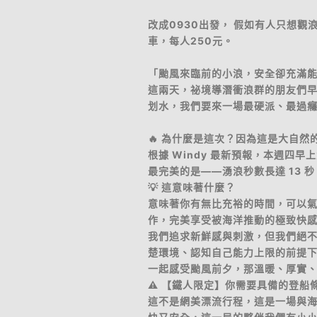
改成0930出發， 假如有人只想觀
車，每人250元。
​「颱風來臨前的小浪，安全卻充滿
​這兩天，祕境導潛衝浪群的朋友們
划水，我們要來一場最硬派、最過癮的
​🔥 為什麼是這次？因為這是大自
​根據 Windy 最新預報，本週四
最完美的是——湧浪秒數長達 13 秒
​💡 這意味著什麼？
意味著你有無比充裕的時間，可以
作，完美享受被海洋推動的極致快
​我們追求新鮮感與刺激，但我們絕
楚環境、認知自己能力上限的前提
一起感受颱風前夕，那溫暖、厚實
​⚠️ 【鐵人限定】你需要具備的登船
​這不是網美漂流行程，這是一場與