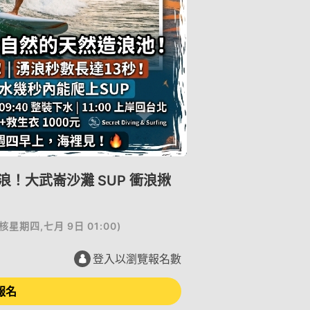
浪！大武崙沙灘 SUP 衝浪揪
核
星期四,七月 9日 01:00
)
登入以瀏覽報名數
報名