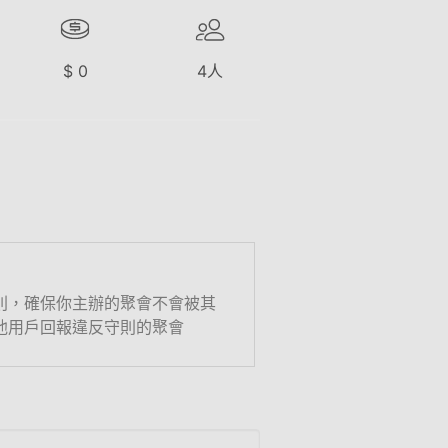
$
0
4
人
則，確保你主辦的聚會不會被其
他用戶回報違反守則的聚會