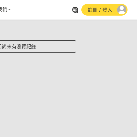
我們
註冊 / 登入
體報導
群平台
stagram
前尚未有瀏覽紀錄
cebook
utube