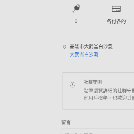
0
各付各的
基隆市大武崙白沙灘
大武崙白沙灘
社群守則
點擊瀏覽詳細的社群守
他用戶檢舉，也歡迎其
留言