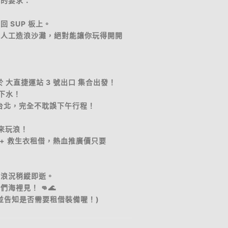
小的要求：
 SUP 板上。
的人工造浪沙灘，絕對能讓你玩得開開
 於 大直捷運站 3 號出口 集合出發！
速下水！
駕回台北，完全不耽誤下午行程！
起來玩浪！
P + 救生衣租借，熱血推廣價只要
級浪況稍縱即逝。
海裡見！ 👊🌊
並告知是否需要租借裝備喔！)