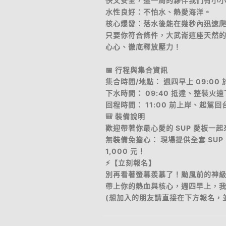
快又安全，這一局的夥伴我們有小
​水性良好：不怕水、熱愛海洋。
​核心爆發：落水後能在幾秒內迅速爬回
​只要你符合條件，大武崙這座天然
心心、徹底釋放壓力！
​📅 行程與集合資訊
​集合時間/地點： 週四早上 09:00
​下水時間： 09:40 抵達、整裝火
​回程時間： 11:00 前上岸、起
​🎒 裝備說明
​歡迎帶著你最心愛的 SUP 愛板一
​無裝備免擔心： 現場提供全套 SU
1,000 元！
​⚡【立刻報名】
​別再看著螢幕羨慕了！颱風前的神
帶上你的熱血與核心，週四早上，我們
​(想加入的朋友請直接在下方報名，