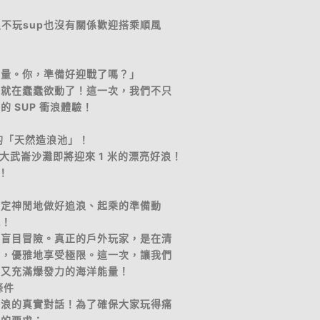
浪不玩sup也沒有關係歡迎搭乘順風
能量。你，準備好迎戰了嗎？」
早就在蠢蠢欲動了！這一次，我們不只
 SUP 衝浪體驗！
然的「天然造浪池」！
早上大武崙沙灘即將迎來 1 米的漂亮好浪！
！
氣定神閒地做好追浪、起乘的準備動
感！
不盲目冒險。真正的戶外玩家，是在清
下，優雅地享受極限。這一次，讓我們
、又充滿爆發力的海洋能量！
條件
海浪的真實對話！為了確保大家玩得痛