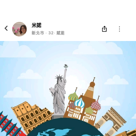
Eatgether
打開
在「Eatgether」 App 中 打開
米諾
新北市
‧
32
‧
賦能者