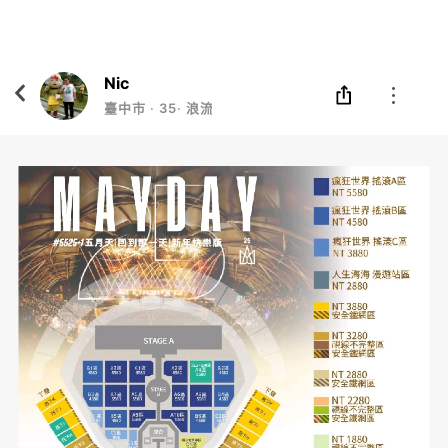
Eatgether
打開
在「Eatgether」 App 中 打開
Nic
臺中市
‧
35
‧
浪流連