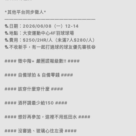
*其他平台同步徵人*
————————————————————
🏸日期：2026/06/08（一）12-14
🏸地點：大安運動中心4F羽球球場
🏸費用：$250/2HR/人（未滿7人$280/人）
🏸不收新手，有一起打過球的球友優先審核😆
#### 徴中階+ 嚴🈲️謊報級數‼️ ####
#### 自備球拍 & 自備零錢 ####
#### 該穿什麼穿什麼 ####
#### 酒杯請最少給150 ####
#### 想好再參加，這裡不用巡田水 ####
#### 沒審過、玻璃心往左滑 ####