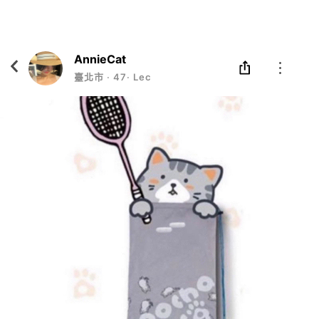
Eatgether
打開
在「Eatgether」 App 中 打開
AnnieCat
臺北市
‧
47
‧
Lecturer of beauty