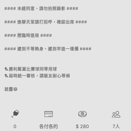
#### 未經同意、請勿拍照錄影 ####
#### 進聊天室請打招呼，確認出席 ####
#### 🈲️臨時退局 ####
#### 遲到不等熱身、遲到早退一樣價 ####
🏸勝利藍蓋比賽球同等用球
🏸屆時統一審核，請飯友耐心等候
就醬😆
0
各付各的
$
280
7
人