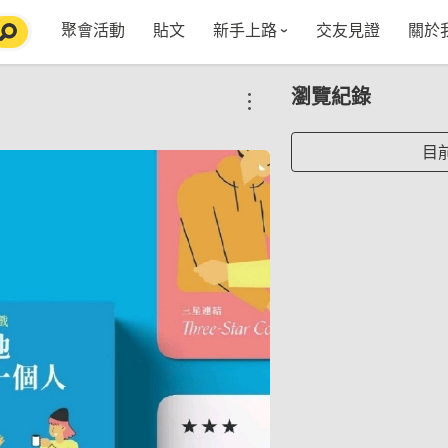
聚會活動
貼文
新手上路
交友見證
關於
特點介紹
媒
瀏覽紀錄
五大功能
使用者指南
社
VIP獨享
如何報名/舉辦聚會
聚會主題推薦
in
目
常見Q&A
節日特輯企劃
【派對遊戲篇】在家不無聊
Fa
【團康活動篇】在家不無聊
情人節特輯-終結單身
Yo
【視訊軟體篇】在家不無聊
情人節特輯-禮物推薦
【運動頻道篇】在家不無聊
情人節特輯-景點推薦
【美劇必追篇】在家不無聊
中秋節特輯-中秋由來
聊天開頭怎麼聊天不會出局【 交友軟體 】
中秋節特輯-台北燒肉餐廳TOP10推薦
劇本殺特輯-larp怎麼玩