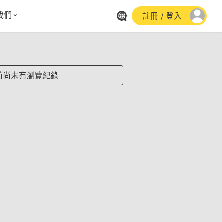
我們
註冊 / 登入
體報導
群平台
stagram
前尚未有瀏覽紀錄
cebook
utube