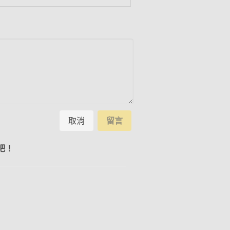
取消
留言
吧！