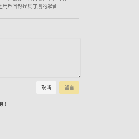
他用戶回報違反守則的聚會
取消
留言
吧！