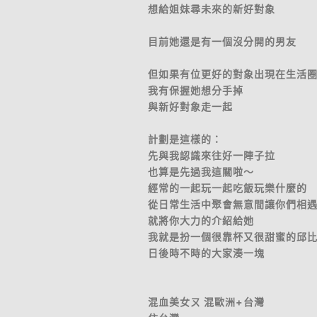
想給姐妹尋未來的新好對象
目前她還是有一個沒分開的男友
但如果有位更好的對象出現在生活
我有保握她想分手掉
與新好對象走一起
計劃是這樣的：
先與我認識來往好一陣子拉
也算是先過我這關啦～
經常的一起玩一起吃飯玩樂什麼的
從日常生活中聚會無意間讓你們相
就將你大力的介紹給她
我就是扮一個很靠杯又很甜蜜的邱
日後時不時的大家湊一塊
混血美女ㄡ 混歐洲+台灣