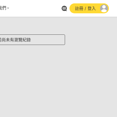
我們
註冊 / 登入
體報導
群平台
stagram
前尚未有瀏覽紀錄
cebook
utube