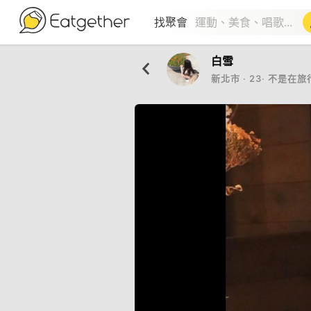
找聚會
白雪
新北市
‧
23
‧
不是在旅行中