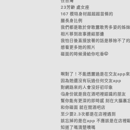
住台灣
23芳齡 處女座
167 模特身材超超超苗條的
腿長身比例
我們都是敢於穿敢露敢秀多姿的姊
相片移到故事連結那邊
我怕日後直接放著的話是移除不了
想看更多她的照片
碰面的時候滑給你吃香🤭
啊對了！不能透露過是在交友app
因為她還沒有玩過任何交友app
對網路來的人會沒好初印象
🤔身份就是我在酒吧裡認識的朋友
幫你能有更深的即時感 刻在大腦裏
和你碰面 就在間酒吧店
至少要2.3次都是在店裡遇到
該忘掉的是在app 不應該是在店裡
知道了嗎清楚噢嗎