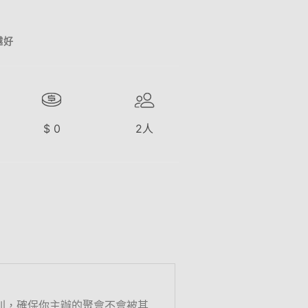
越好
$
0
2
人
則，確保你主辦的聚會不會被其