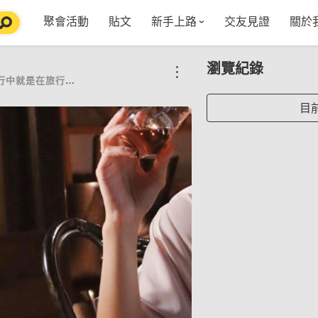
聚會活動
貼文
新手上路
交友見證
關於
特點介紹
媒
瀏覽紀錄
五大功能
使用者指南
社
就是在旅行的路上小女子
VIP獨享
如何報名/舉辦聚會
聚會主題推薦
in
目
常見Q&A
節日特輯企劃
【派對遊戲篇】在家不無聊
Fa
【團康活動篇】在家不無聊
情人節特輯-終結單身
Yo
【視訊軟體篇】在家不無聊
情人節特輯-禮物推薦
【運動頻道篇】在家不無聊
情人節特輯-景點推薦
【美劇必追篇】在家不無聊
中秋節特輯-中秋由來
聊天開頭怎麼聊天不會出局【 交友軟體 】
中秋節特輯-台北燒肉餐廳TOP10推薦
劇本殺特輯-larp怎麼玩