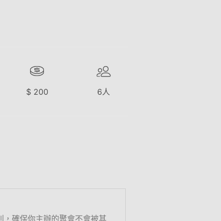
$
200
6
人
則，確保你主辦的聚會不會被其