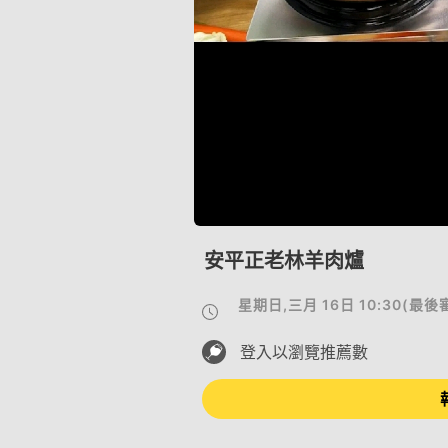
安平正老林羊肉爐
星期日,三月 16日 10:30
(
最後
登入以瀏覽推薦數