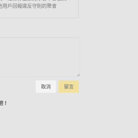
他用戶回報違反守則的聚會
取消
留言
吧！