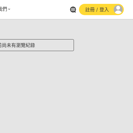
我們
註冊 / 登入
體報導
群平台
stagram
前尚未有瀏覽紀錄
cebook
utube