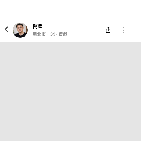
Eatgether
打開
在「Eatgether」 App 中 打開
阿墨
新北市
‧
39
‧
遊戲腳本設計師