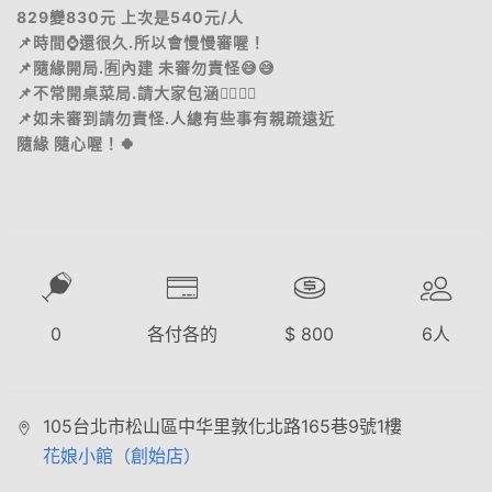
829變830元 上次是540元/人
📌時間⌚️還很久.所以會慢慢審喔！
📌隨緣開局.🈶內建 未審勿責怪😅😅
📌不常開桌菜局.請大家包涵🙂‍↕️🙂‍↕️
📌如未審到請勿責怪.人總有些事有親疏遠近
隨緣 隨心喔！🍀
0
各付各的
$
800
6
人
105台北市松山區中华里敦化北路165巷9號1樓
花娘小館（創始店）