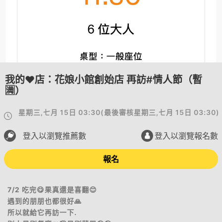
我的❤️店：花娘小館創始店 再訪#情人節（暫
🈵）
星期三,七月 15日 03:30
(
最後審核
星期三,七月 15日 03:30
)
登入以瀏覽推薦數
登入以瀏覽報名數
報名
7/2 吃完😋果真還是喜翻😊
遇到的朋朋也都很好🙏
所以就給它再訪一下.