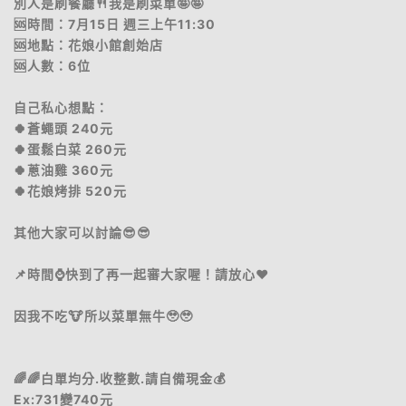
別人是刷餐廳🍴我是刷菜單🤪🤪
🆘時間：7月15日 週三上午11:30
🆘地點：花娘小館創始店
🆘人數：6位
自己私心想點：
🍀蒼蠅頭 240元
🍀蛋鬆白菜 260元
🍀蔥油雞 360元
🍀花娘烤排 520元
其他大家可以討論😎😎
📌時間⌚️快到了再一起審大家喔！請放心❤️
因我不吃🐮所以菜單無牛🥹🥹
🌈🌈白單均分.收整數.請自備現金💰
Ex:731變740元