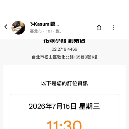
Eatgether
打開
在「Eatgether」 App 中 打開
♑️Kasumi霞かすみ🦄
臺北市
‧
101
‧
員工