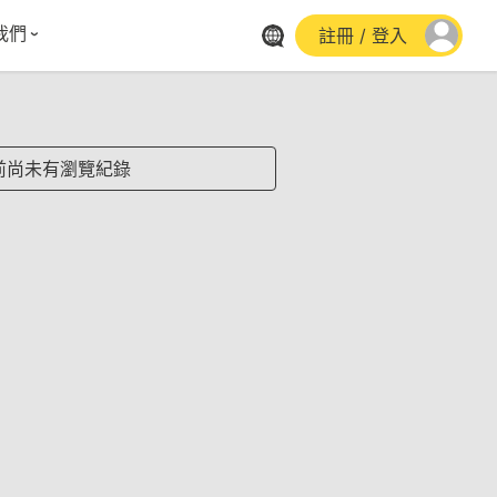
我們
註冊 / 登入
體報導
群平台
stagram
前尚未有瀏覽紀錄
cebook
utube