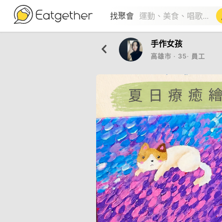
找聚會
手作女孩
高雄市
‧
35
‧
員工