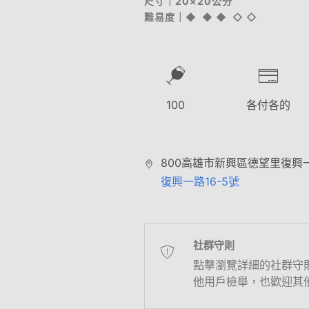
尺寸｜20×20公分
難易度｜◆ ◆ ◆ ◇ ◇
100
各付各的
800高雄市新興區德望里復興一
復興一路16-5號
社群守則
點擊瀏覽詳細的社群守
他用戶檢舉，也歡迎其