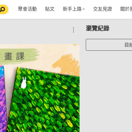
聚會活動
貼文
新手上路
交友見證
關於
特點介紹
媒
瀏覽紀錄
五大功能
使用者指南
社
VIP獨享
如何報名/舉辦聚會
聚會主題推薦
in
目
常見Q&A
節日特輯企劃
【派對遊戲篇】在家不無聊
Fa
【團康活動篇】在家不無聊
情人節特輯-終結單身
Yo
【視訊軟體篇】在家不無聊
情人節特輯-禮物推薦
【運動頻道篇】在家不無聊
情人節特輯-景點推薦
【美劇必追篇】在家不無聊
中秋節特輯-中秋由來
聊天開頭怎麼聊天不會出局【 交友軟體 】
中秋節特輯-台北燒肉餐廳TOP10推薦
劇本殺特輯-larp怎麼玩