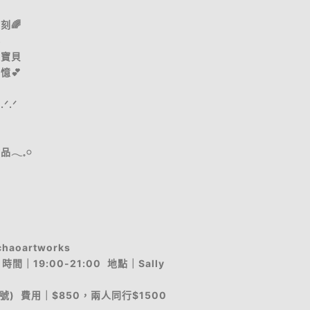
刻🌈
界
愛寶貝
憶💕
.ᐟ
𓈒𓏸
haoartworks
｜19:00-21:00 地點｜Sally
號) 費用｜$850，兩人同行$1500