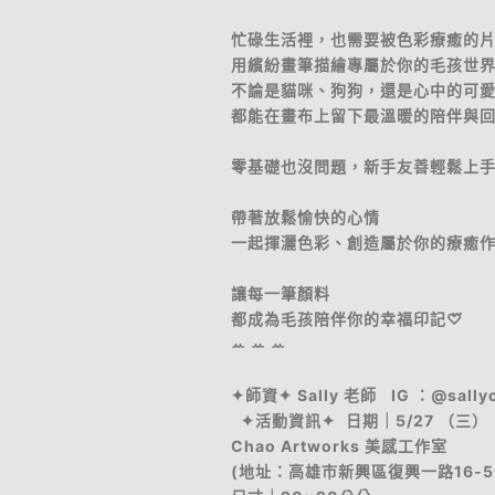
忙碌生活裡，也需要被色彩療癒的片
用繽紛畫筆描繪專屬於你的毛孩世
不論是貓咪、狗狗，還是心中的可
都能在畫布上留下最溫暖的陪伴與回
零基礎也沒問題，新手友善輕鬆上手.ᐟ
帶著放鬆愉快的心情
一起揮灑色彩、創造屬於你的療癒作品𓂃
讓每一筆顏料
都成為毛孩陪伴你的幸福印記♡⃛
ꕀ ꕀ ꕀ
✦師資✦ Sally 老師 IG ：@sallyc
✦活動資訊✦ 日期｜5/27 （三） 時間
Chao Artworks 美感工作室
(地址：高雄市新興區復興一路16-5