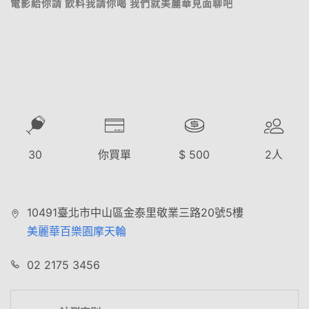
電影給你請 飲料我請你喝 我們就美麗華見面聊吧
30
你買單
$
500
2
人
10491臺北市中山區金泰里敬業三路20號5樓
美麗華百樂園摩天輪
02 2175 3456