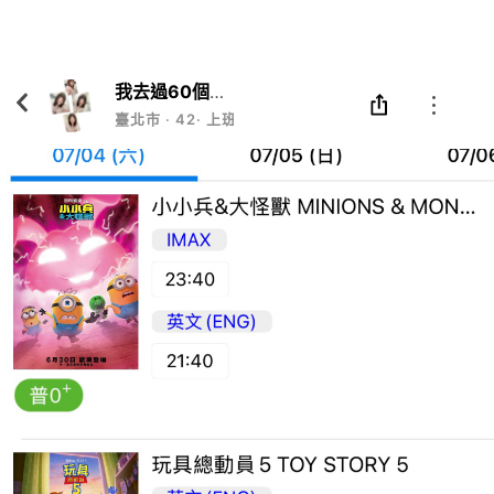
Eatgether
打開
在「Eatgether」 App 中 打開
我去過60個國家旅遊
臺北市
‧
42
‧
上班族