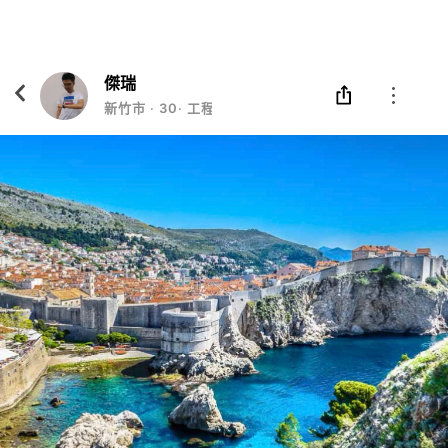
Eatgether
打開
在「Eatgether」 App 中 打開
傑瑞
新竹市
‧
30
‧
工程師