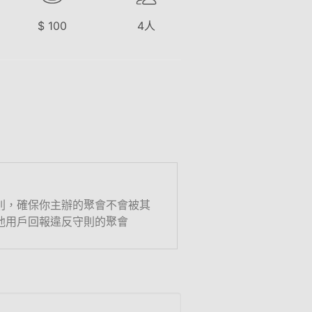
$
100
4
人
則，確保你主辦的聚會不會被其
他用戶回報違反守則的聚會