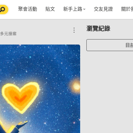
聚會活動
貼文
新手上路
交友見證
關於
特點介紹
媒
瀏覽紀錄
五大功能
使用者指南
社
/多元接案
VIP獨享
如何報名/舉辦聚會
聚會主題推薦
in
目
常見Q&A
節日特輯企劃
【派對遊戲篇】在家不無聊
Fa
【團康活動篇】在家不無聊
情人節特輯-終結單身
Yo
【視訊軟體篇】在家不無聊
情人節特輯-禮物推薦
【運動頻道篇】在家不無聊
情人節特輯-景點推薦
【美劇必追篇】在家不無聊
中秋節特輯-中秋由來
聊天開頭怎麼聊天不會出局【 交友軟體 】
中秋節特輯-台北燒肉餐廳TOP10推薦
劇本殺特輯-larp怎麼玩