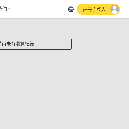
我們
註冊 / 登入
體報導
群平台
stagram
前尚未有瀏覽紀錄
cebook
utube