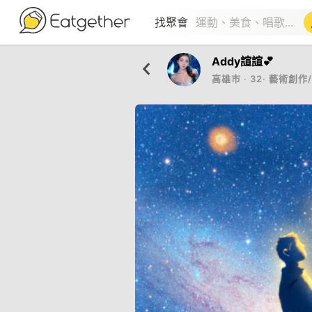
找聚會
Addy諠諠💕
高雄市
‧
32
‧
藝術創作