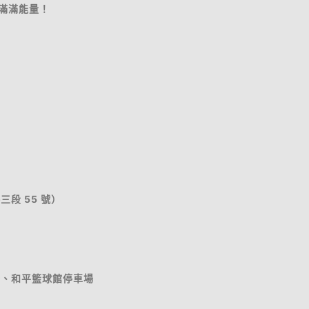
注入滿滿能量！
段 55 號）
場、和平籃球館停車場