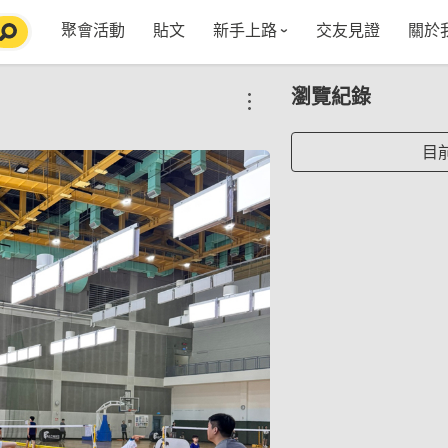
聚會活動
貼文
新手上路
交友見證
關於
特點介紹
媒
瀏覽紀錄
五大功能
使用者指南
社
VIP獨享
如何報名/舉辦聚會
聚會主題推薦
in
目
常見Q&A
節日特輯企劃
【派對遊戲篇】在家不無聊
Fa
【團康活動篇】在家不無聊
情人節特輯-終結單身
Yo
【視訊軟體篇】在家不無聊
情人節特輯-禮物推薦
【運動頻道篇】在家不無聊
情人節特輯-景點推薦
【美劇必追篇】在家不無聊
中秋節特輯-中秋由來
聊天開頭怎麼聊天不會出局【 交友軟體 】
中秋節特輯-台北燒肉餐廳TOP10推薦
劇本殺特輯-larp怎麼玩