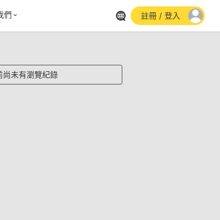
我們
註冊 / 登入
體報導
群平台
stagram
前尚未有瀏覽紀錄
cebook
utube