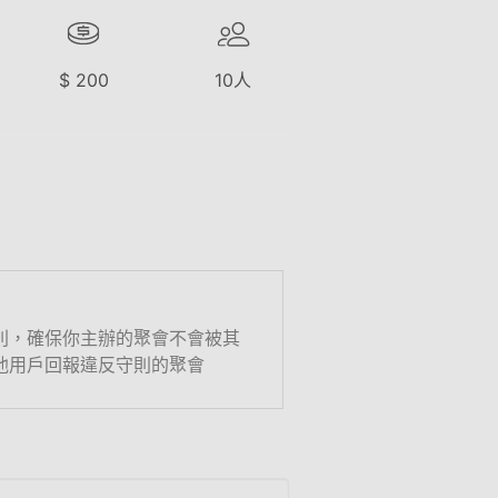
$
200
10
人
則，確保你主辦的聚會不會被其
他用戶回報違反守則的聚會