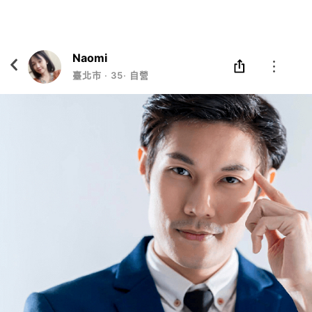
Eatgether
打開
在「Eatgether」 App 中 打開
Naomi
臺北市
‧
35
‧
自營業者