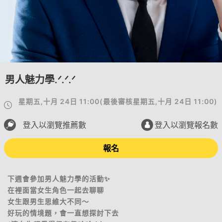
男人魅力學.ᐟ.ᐟ.ᐟ
星期五,十月 24日 11:00
(
最後審核
星期五,十月 24日 11:00
)
登入以瀏覽推薦數
登入以瀏覽報名數
報名
下週會參加男人魅力學的活動✨
在裡面當女生角色一起去聊聊
女生跟男生思維大不同～
好玩的情境題，會一直想探討下去