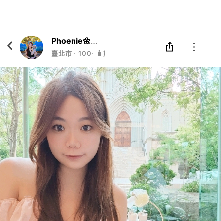
Eatgether
打開
在「Eatgether」 App 中 打開
Phoenie🌼霏睨🌼DADA狗🐩
臺北市
‧
100
‧
🧳旅人📷吃貨女孩🦭