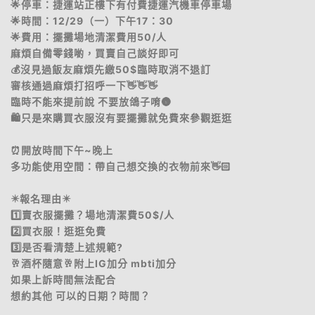
🌟停車：捷運站正樓下有付費捷運汽機車停車場
🌟時間：12/29（一）下午17：30
🌟費用：擺攤場地清潔費用50/人
麻煩自備零錢喲，買賣自己談好即可
💰沒見過飯友麻煩先繳50$臨時取消不退訂
審核通過麻煩打招呼一下👋👋👋
臨時不能來提前說 不要放鴿子唷🌚
🛍️只是來購買衣服沒有要擺攤就免費來參觀逛逛
⏰開放時間下午~晚上
多功能使用空間：帶自己想交換的衣物前來👋🏻
✴️報名理由✴️
1️⃣賣衣服擺攤？場地清潔費50$/人
2️⃣買衣服！逛逛免費
3️⃣是否看清楚上述規範?
🥂酒杯隨意🥂附上IG加分 mbti加分
如果上訴時間無法配合
想約其他 可以的日期？時間？