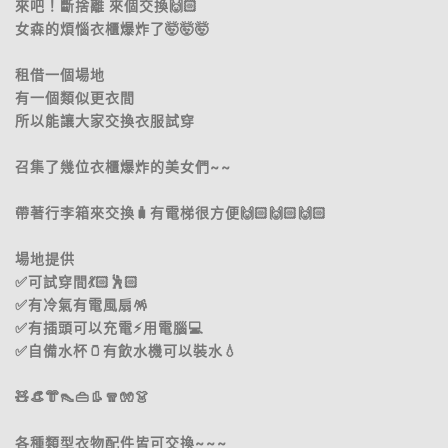
來吧！斷捨離 來個交換🙌🏻
女森的煩惱衣櫃爆炸了🤯🤯🤯
租借一個場地
有一個類似更衣間
所以能讓大家交換衣服試穿
召集了幾位衣櫃爆炸的美女們~~
帶著行李箱來交換🧳有電梯很方便🙌🏻🙌🏻🙌🏻
場地提供
✅可試穿間💃🏻🕺🏻
✅有冷氣有電風扇🪅
✅有插頭可以充電⚡用電腦💻
✅自備水杯🫙有飲水機可以裝水💧
🧸👒👘👠👜👢🧣🧤👗
各種類型衣物配件皆可交換~~~