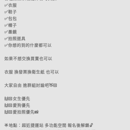
✅衣服
✅鞋子
✅包包
✅帽子
✅墨鏡
✅拍照道具
✅你想的到的什麼都可以
如果不想交換買賣也可以
衣服 換發票換衛生紙 也可以
大家自由 進群組討論吧👋🏻
🙌🏻女生優先
🙌🏻愛狗優先
🙌🏻愛拍照優先📸
🌟地點：超近捷運站 多功能空間 報名後解鎖🔓