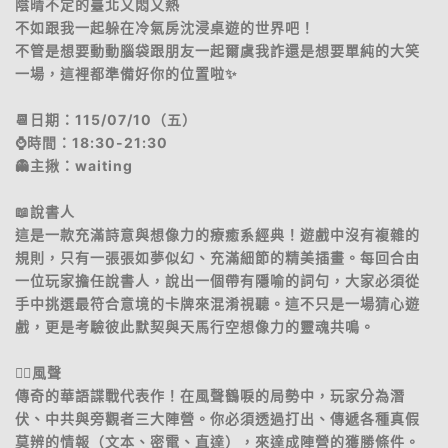
陰晴不定的臺北又悶又熱
不如跟我一起躲在冷氣房沈浸桌遊的世界吧！
不管是想要動動腦袋跟朋友一起爾虞我詐還是想要單純的大笑
一場，這裡都準備好你的位置啦✨
📆日期：115/07/10（五）
⌚️時間：18:30-21:30
👻主揪：waiting
📖說書人
這是一款充滿詩意與想像力的療癒系經典！遊戲中沒有複雜的
規則，只有一張張如夢似幻、充滿細節的精美插畫。每回合由
一位玩家擔任說書人，說出一個帶有隱喻的詞句，大家必須從
手中挑選最符合意境的卡牌來混淆視聽。這不只是一場猜心遊
戲，更是考驗彼此默契與天馬行空想像力的靈魂共鳴。
🕵️‍♀️風聲
傳奇的華語諜戰代表作！在風聲鶴唳的局勢中，玩家分為潛
伏、中共與旁觀者三大陣營。你必須透過打出、傳遞各種真假
莫辨的情報（文本、密電、直達），來達成陣營的獲勝條件。