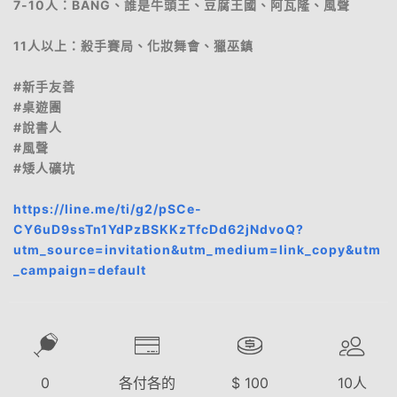
7-10人：BANG、誰是牛頭王、豆腐王國、阿瓦隆、風聲
11人以上：殺手賽局、化妝舞會、獵巫鎮
#新手友善
#桌遊團
#說書人
#風聲
#矮人礦坑
https://line.me/ti/g2/pSCe-
CY6uD9ssTn1YdPzBSKKzTfcDd62jNdvoQ?
utm_source=invitation&utm_medium=link_copy&utm
_campaign=default
0
各付各的
$
100
10
人