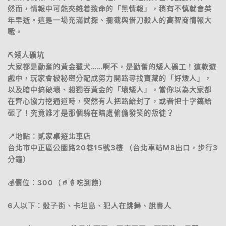
然而，情報中可能夾雜着致命的「黑情報」，稍有不慎就會英
年早逝。這是一場充滿試探、攔截與借刀殺人的高智商情報大
戰。
⛏️矮人礦坑
大家都是勤奮的黃金獵犬……啊不，是勤奮的矮人礦工！這款遊
戲中，玩家會被秘密分配成努力開路尋找寶藏的「好矮人」，
以及暗中搞破壞、想獨吞黃金的「壞矮人」。當你以為大家都
在齊心協力挖通道時，突然有人把路給封了，或者把十字鎬給
砸了！究竟誰才是那個躲在暗處偷偷發笑的叛徒？
📍地點：貳家桌遊北車店
台北市中正區公園路20巷15號3樓 （台北車站M8出口，步行3
分鐘）
💰價位：300（🥤🍦吃到飽）
6人以下：骰子街、卡坦島、犯人在跳舞、說書人