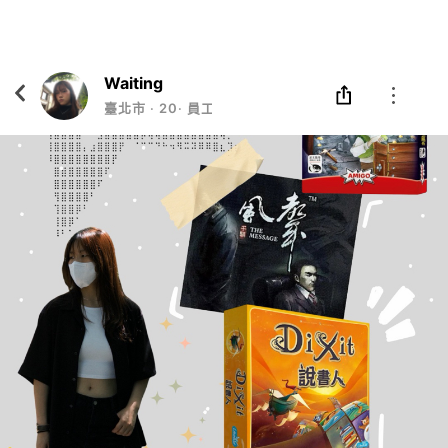
Eatgether
打開
在「Eatgether」 App 中 打開
Waiting
臺北市
‧
20
‧
員工