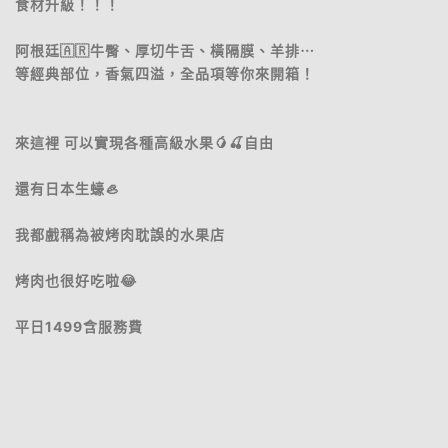
食材升級！！！
阿根廷🇦🇷牛臀、厚切牛舌、橫隔膜、羊排⋯
等經典部位，香氣四溢，全品項等你來開箱！
來這裡 可以實現各種高級水果🥭🍒自由
還有日本生蠔🦪
我都戲稱為被烤肉耽誤的水果店
烤肉也很好吃啦😂
平日1499含服務費