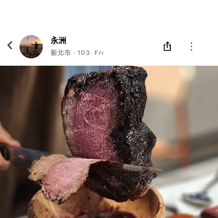
Eatgether
打開
在「Eatgether」 App 中 打開
永洲
新北市
‧
103
‧
Freeman