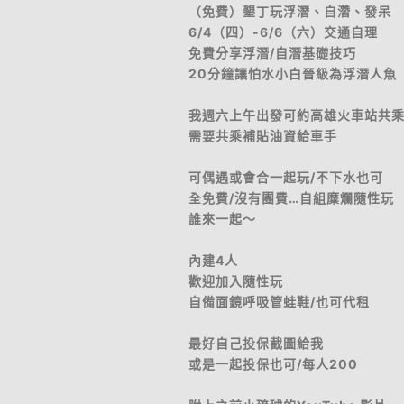
（免費）墾丁玩浮潛、自濳、發呆
6/4（四）-6/6（六）交通自理
免費分享浮潛/自潛基礎技巧
20分鐘讓怕水小白晉級為浮潛人魚
我週六上午出發可約高雄火車站共
需要共乘補貼油資給車手
可偶遇或會合一起玩/不下水也可
全免費/沒有團費…自組糜爛隨性玩
誰來一起～
內建4人
歡迎加入隨性玩
自備面鏡呼吸管蛙鞋/也可代租
最好自己投保截圖給我
或是一起投保也可/每人200