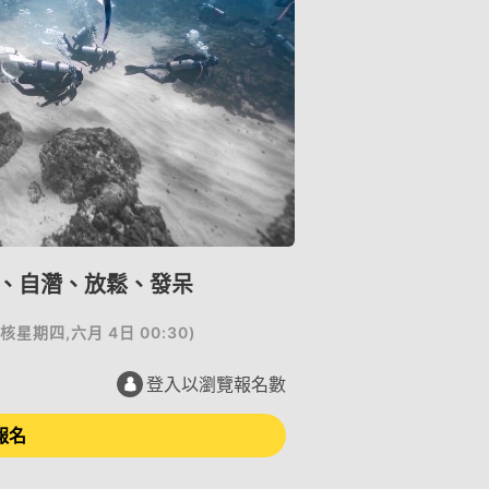
潛、自濳、放鬆、發呆
核
星期四,六月 4日 00:30
)
登入以瀏覽報名數
報名