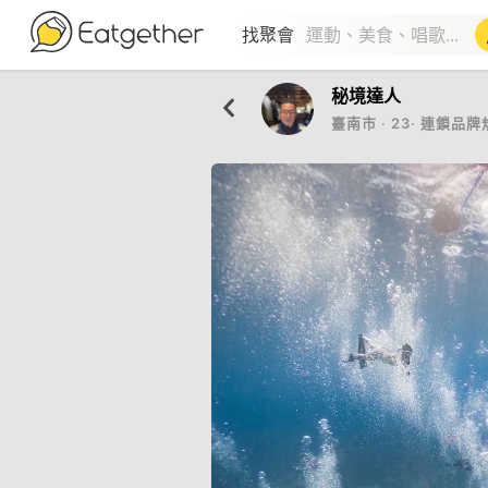
找聚會
秘境達人
臺南市
‧
23
‧
連鎖品牌