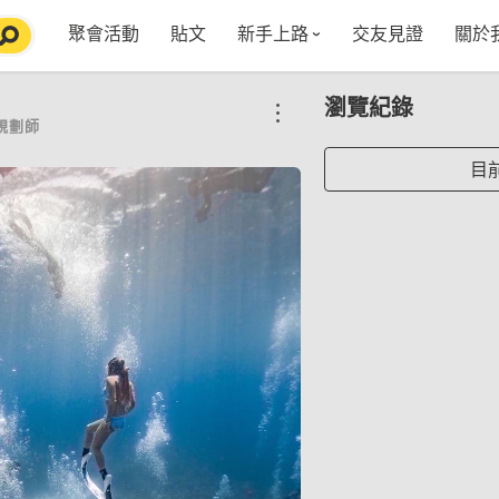
聚會活動
貼文
新手上路
交友見證
關於
特點介紹
媒
瀏覽紀錄
五大功能
使用者指南
社
規劃師
VIP獨享
如何報名/舉辦聚會
聚會主題推薦
in
目
常見Q&A
節日特輯企劃
【派對遊戲篇】在家不無聊
Fa
【團康活動篇】在家不無聊
情人節特輯-終結單身
Yo
【視訊軟體篇】在家不無聊
情人節特輯-禮物推薦
【運動頻道篇】在家不無聊
情人節特輯-景點推薦
【美劇必追篇】在家不無聊
中秋節特輯-中秋由來
聊天開頭怎麼聊天不會出局【 交友軟體 】
中秋節特輯-台北燒肉餐廳TOP10推薦
劇本殺特輯-larp怎麼玩