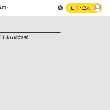
我們
註冊 / 登入
體報導
群平台
stagram
前尚未有瀏覽紀錄
cebook
utube