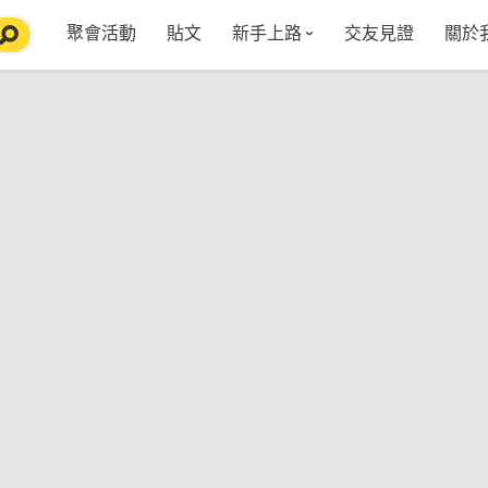
聚會活動
貼文
新手上路
交友見證
關於
特點介紹
媒
五大功能
使用者指南
社
VIP獨享
如何報名/舉辦聚會
聚會主題推薦
in
常見Q&A
節日特輯企劃
【派對遊戲篇】在家不無聊
Fa
【團康活動篇】在家不無聊
情人節特輯-終結單身
Yo
【視訊軟體篇】在家不無聊
情人節特輯-禮物推薦
【運動頻道篇】在家不無聊
情人節特輯-景點推薦
【美劇必追篇】在家不無聊
中秋節特輯-中秋由來
聊天開頭怎麼聊天不會出局【 交友軟體 】
中秋節特輯-台北燒肉餐廳TOP10推薦
劇本殺特輯-larp怎麼玩