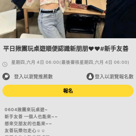
平日揪團玩桌遊順便認識新朋朋♥️♥️#新手友善
星期四,六月 4日 06:00
(
最後審核
星期四,六月 4日 06:00
)
登入以瀏覽推薦數
登入以瀏覽報名數
報名
0604揪團來玩桌遊~
新手友善 一個人也能來~~
想來交朋友的也能來~~
友善玩樂勿走心☺️☺️