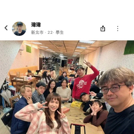
Eatgether
打開
在「Eatgether」 App 中 打開
瑋瑋
新北市
‧
22
‧
學生