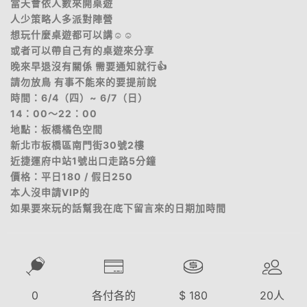
當天會依人數來開桌遊
人少策略人多派對陣營
想玩什麼桌遊都可以講☺️☺️
或者可以帶自己有的桌遊來分享
晚來早退沒有關係 需要通知就行👍
請勿放鳥 有事不能來的要提前說
時間：6/4（四）~ 6/7（日）
14：00～22：00
地點：板橋橘色空間
新北市板橋區南門街30號2樓
近捷運府中站1號出口走路5分鐘
價格：平日180 / 假日250
本人沒申請VIP的
如果要來玩的話幫我在底下留言來的日期加時間
0
各付各的
$
180
20
人